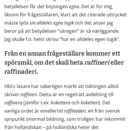
betydelsen får det böjningen
egna
. Det är för mig,
liksom för frågeställaren, klart att det citerade uttrycket
måste lyda
sin
alldeles
egna
logik
och det anser jag
beror på att betydelsen ”säregen” är så närliggande.
Jag skulle f.ö. helst skriva ”har en alldeles egen logik”.
Från en annan frågeställare kommer ett
spörsmål, om det skall heta
raffineri
eller
raffinaderi.
Hbl:s läsare har säkerligen märkt att tidningen alltid
skriver
raffineri
. Detta är en regelrätt avdelning till
raffinera
(jämför t.ex.
kokettera
och
koketteri
). Det
vanliga ordet är emellertid
raffinaderi
, en från svensk
synpunkt onormal bildning, som troligen har inkommit
från holländskan – på holländska heter det