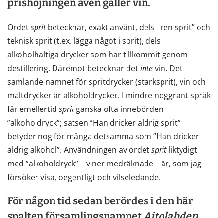
prishöjningen även gäller vin.
Ordet
sprit
betecknar, exakt använt, dels ren sprit” och
teknisk sprit (t.ex. lägga något i sprit), dels
alkoholhaltiga drycker som har tillkommit genom
destillering. Däremot betecknar det
inte
vin. Det
samlande namnet för spritdrycker (starksprit), vin och
maltdrycker är alkoholdrycker. I mindre noggrant språk
får emellertid
sprit
ganska ofta innebörden
”alkoholdryck”; satsen ”Han dricker aldrig sprit”
betyder nog för många detsamma som ”Han dricker
aldrig alkohol”. Användningen av ordet
sprit
liktydigt
med ”alkoholdryck” – viner medräknade – är, som jag
försöker visa, oegentligt och vilseledande.
För någon tid sedan berördes i den här
spalten församlingsnamnet
Aitolahden