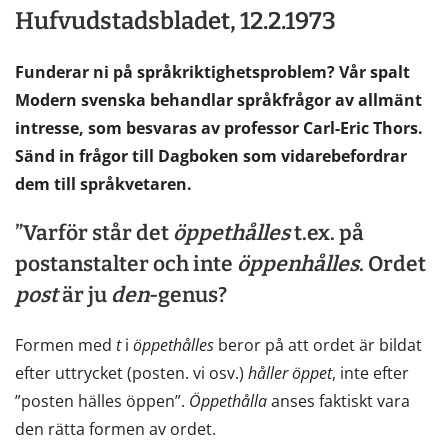
Hufvudstadsbladet, 12.2.1973
Funderar ni på språkriktighetsproblem? Vår spalt
Modern svenska behandlar språkfrågor av allmänt
intresse, som besvaras av professor Carl-Eric Thors.
Sänd in frågor till Dagboken som vidarebefordrar
dem till språkvetaren.
”Varför står det
öppethålles
t.ex. på
postanstalter och inte
öppenhålles
. Ordet
post
är ju
den
-genus?
Formen med
t
i
öppethålles
beror på att ordet är bildat
efter uttrycket (posten. vi osv.)
håller
öppet
, inte efter
”posten hälles öppen”.
Öppethålla
anses faktiskt vara
den rätta formen av ordet.