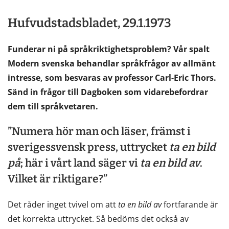
Hufvudstadsbladet, 29.1.1973
Funderar ni på språkriktighetsproblem? Vår spalt
Modern svenska behandlar språkfrågor av allmänt
intresse, som besvaras av professor Carl-Eric Thors.
Sänd in frågor till Dagboken som vidarebefordrar
dem till språkvetaren.
”Numera hör man och läser, främst i
sverigessvensk press, uttrycket
ta
en
bild
på
; här i vårt land säger vi
ta
en
bild
av
.
Vilket är riktigare?”
Det råder inget tvivel om att
ta
en
bild
av
fortfarande är
det korrekta uttrycket. Så bedöms det också av