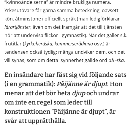
”kvinnoändelserna” är mindre brukliga numera.
Yrkesutövare får gärna samma beteckning, oavsett
kön, åtminstone i officiellt språk (man ledigförklarar
lärartjänster
, även om det framgår att det till tjänsten
hör att undervisa flickor i gymnastik). När det gäller s.k.
frutitlar (
kyrkoherdska
,
kommerserådinna
osv.) är
tendensen också tydlig: många undviker dem, och det
vill synas, som om detta isynnerhet gällde ord på -
ska
.
En insändare har fäst sig vid följande sats
(i en grammatik):
Päijänne
är
djupt
. Hon
menar att det bör heta
djup
och undrar
om inte en regel som leder till
konstruktionen ”Päijänne är djupt”, är
svår att upprätthålla.