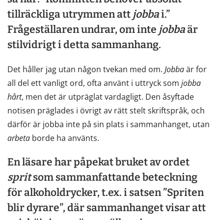
tillräckliga utrymmen att
jobba
i.”
Frågeställaren undrar, om inte
jobba
är
stilvidrigt i detta sammanhang.
Det håller jag utan någon tvekan med om.
Jobba
är for
all del ett vanligt ord, ofta använt i uttryck som
jobba
hårt
, men det är utpräglat vardagligt. Den åsyftade
notisen präglades i övrigt av rätt stelt skriftspråk, och
därför är jobba inte på sin plats i sammanhanget, utan
arbeta
borde ha använts.
En läsare har påpekat bruket av ordet
sprit
som sammanfattande beteckning
för alkoholdrycker, t.ex. i satsen ”Spriten
blir dyrare”, där sammanhanget visar att