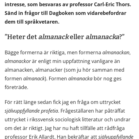
intresse, som besvaras av professor Carl-Eric Thors.
Sänd in frågor till Dagboken som vidarebefordrar
dem till språkvetaren.
”Heter det
almanack
eller
almanacka
?”
Bägge formerna är riktiga, men formerna
almanackan
,
almanackor
är enligt min uppfattning vanligare än
almanacken, almanacker (som ju hör samman med
formen
almanack
). Formen
almanacka
bör nog ges
företräde.
För rätt länge sedan fick jag en fråga om uttrycket
självuppfyllande
profetia
. Frågeställaren har påträffat
uttrycket i rikssvensk sociologisk litteratur och undrar
om det är riktigt. Jag har nu haft tillfälle att rådfråga
professor Erik Allardt. Han bekräftar att
självuppfyllande