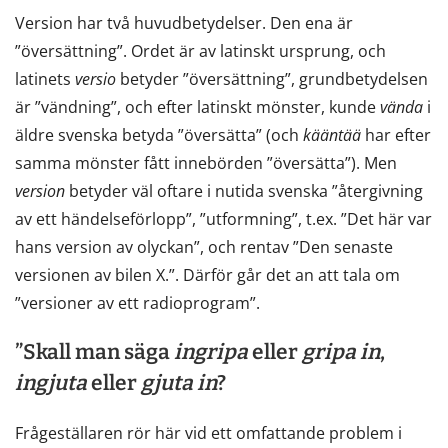
Version har två huvudbetydelser. Den ena är
”översättning”. Ordet är av latinskt ursprung, och
latinets
versio
betyder ”översättning”, grundbetydelsen
är ”vändning”, och efter latinskt mönster, kunde
vända
i
äldre svenska betyda ”översätta” (och
kääntää
har efter
samma mönster fått innebörden ”översätta”). Men
version
betyder väl oftare i nutida svenska ”återgivning
av ett händelseförlopp”, ”utformning”, t.ex. ”Det här var
hans version av olyckan”, och rentav ”Den senaste
versionen av bilen X.”. Därför går det an att tala om
”versioner av ett radioprogram”.
”Skall man säga
ingripa
eller
gripa
in
,
ingjuta
eller
gjuta
in
?
Frågeställaren rör här vid ett omfattande problem i