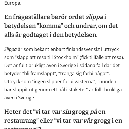
Europa.
En frågeställare berör ordet
slippa
i
betydelsen ”komma” och undrar, om det
alls är godtaget i den betydelsen.
Slippa
är som bekant enbart finlandssvenskt i uttryck
som ”slapp att resa till Stockholm” (fick tillfälle att resa).
Det är fullt brukligt även i Sverige i sådana fall där det
betyder ”bli framsläppt”, ”tränga sig förbi något”.
Uttryck som ”ingen slipper förbi vakterna”, "hunden
har sluppit ut genom ett hål i staketet” är fullt brukliga
även i Sverige.
Heter det ”vi tar
var
sin
grogg
på
en
restaurang” eller ”vi tar
var
vår
grogg i en