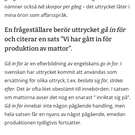
nämner också
två
skorpor
per
gång
– det uttrycket låter i
mina öron som affärsspråk.
En frågeställare berör uttrycket
gå
in
för
och citerar en sats ”Vi har gått in för
produktion av mattor”.
Gå
in
för
är en efterbildning av engelskans
go
in
for
. I
svenskan har uttrycket kommit att användas som
ersättning för olika uttryck, t.ex.
besluta
sig
för
,
sträva
efter
. Det är ofta litet obestämt till innebörden. I satsen
om mattorna avser det nog en snarast ” inriktat sig på”.
Gå
in
för
innebär inte någon pågående handling, men
hela satsen får en nyans av något pågående, emedan
produktionen tydligtvis fortsätter.