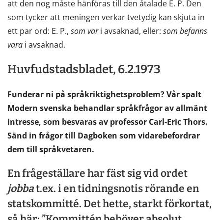
att den nog måste hänföras till den åtalade E. P. Den
som tycker att meningen verkar tvetydig kan skjuta in
ett par ord: E. P.,
som
var
i avsaknad, eller:
som
befanns
vara
i avsaknad.
Huvfudstadsbladet, 6.2.1973
Funderar ni på språkriktighetsproblem? Vår spalt
Modern svenska behandlar språkfrågor av allmänt
intresse, som besvaras av professor Carl-Eric Thors.
Sänd in frågor till Dagboken som vidarebefordrar
dem till språkvetaren.
En frågeställare har fäst sig vid ordet
jobba
t.ex. i en tidningsnotis rörande en
statskommitté. Det hette, starkt förkortat,
så här: ”Kommittén behöver absolut