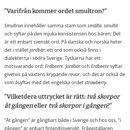
”Varifrån kommer ordet smultron?”
Smultron
innehåller samma stam som
smälta
,
smultit
och syftar på den mjuka konsistensen hos bären. Det
är ett enbart svenskt ord. På danska och norska heter
det i stället
jordbär
, ett ord som också finns i
dialekterna i södra Sverige. Tyskarna har ett
motsvarande ord:
Erdbeere
.
Jordbär
och
Erdbeere
syftar
givetvis på växtens krypande revor, och det är också de
som åsyftas med det engelska ordet
strawberry
.
”Vilketdera uttrycket är rätt:
två
skorpor
åt
gången
eller
två
skorpor
i
gången
?”
”Åt gången” är gångbart både i Sverige och hos oss, ”i
gången” är enbart finlandssvenskt. Frågeställaren