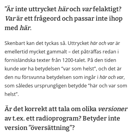
”Är inte uttrycket
här
och
var
felaktigt?
Var
är ett frågeord och passar inte ihop
med
här
.
Skenbart kan det tyckas så. Uttrycket
här
och
var
är
emellertid mycket gammalt – det påträffas redan i
fornisländska texter från 1200-talet. På den tiden
kunde
var
ha betydelsen ”var som helst”, och det är
den nu försvunna betydelsen som ingår i
här
och
var
,
som således ursprungligen betydde ”här och var som
helst”.
Är det korrekt att tala om olika
versioner
av t.ex. ett radioprogram? Betyder inte
version ”översättning”?