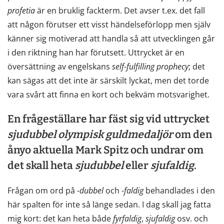
profetia
är en bruklig fackterm. Det avser t.ex. det fall
att någon förutser ett visst händelseförlopp men själv
känner sig motiverad att handla så att utvecklingen går
i den riktning han har förutsett. Uttrycket är en
översättning av engelskans
self
-
fulfilling
prophecy
; det
kan sägas att det inte är särskilt lyckat, men det torde
vara svårt att finna en kort och bekväm motsvarighet.
En frågeställare har fäst sig vid uttrycket
sjudubbel
olympisk
guldmedaljör
om den
ånyo aktuella Mark Spitz och undrar om
det skall heta
sjudubbel
eller
sjufaldig
.
Frågan om ord på -
dubbel
och -
faldig
behandlades i den
här spalten för inte så länge sedan. I dag skall jag fatta
mig kort: det kan heta både
fyrfaldig
,
sjufaldig
osv. och