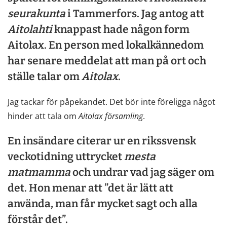
seurakunta
i Tammerfors. Jag antog att
Aitolahti
knappast hade någon form
Aitolax. En person med lokalkännedom
har senare meddelat att man på ort och
ställe talar om
Aitolax
.
Jag tackar för påpekandet. Det bör inte föreligga något
hinder att tala om
Aitolax
församling
.
En insändare citerar ur en rikssvensk
veckotidning uttrycket
mesta
matmamma
och undrar vad jag säger om
det. Hon menar att ”det är lätt att
använda, man får mycket sagt och alla
förstår det”.