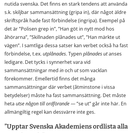
nutida svenska. Det finns en stark tendens att använda
s.k. skiljbar sammansättning (gripa in), där något äldre
skriftspråk hade fast förbindelse (ingripa). Exempel på
det är ”Polisen grep in”, ”Han göt in nytt mod hos
åhörarna”, ”Skillnaden plånades ut”, ”Han märkte ut
vägen”. I samtliga dessa satser kan verbet också ha fast
förbindelse, t.ex.
utplånades
. Typen
plånades
ut
anses
ledigare. Det tycks i synnerhet vara vid
sammansättningar med
in
och
ut
som vacklan
förekommer. Emellertid finns det många
sammansättningar där verbet (åtminstone i vissa
betydelser) måste ha fast sammansättning. Det måste
heta
utse
någon
till
ordförande
— ”se ut” går inte här. En
allmängiltig regel kan dessvärre inte ges.
”Upptar Svenska Akademiens ordlista alla