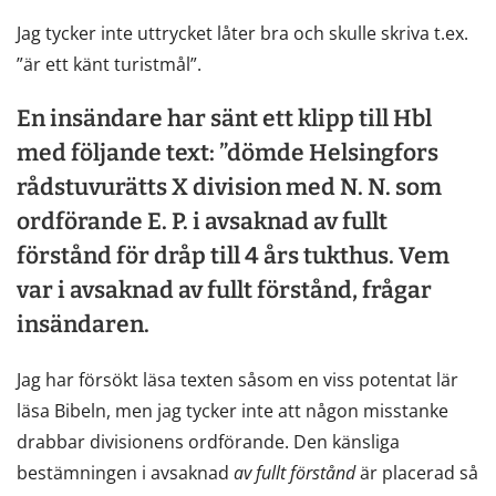
Jag tycker inte uttrycket låter bra och skulle skriva t.ex.
”är ett känt turistmål”.
En insändare har sänt ett klipp till Hbl
med följande text: ”dömde Helsingfors
rådstuvurätts X division med N. N. som
ordförande E. P. i avsaknad av fullt
förstånd för dråp till 4 års tukthus. Vem
var i avsaknad av fullt förstånd, frågar
insändaren.
Jag har försökt läsa texten såsom en viss potentat lär
läsa Bibeln, men jag tycker inte att någon misstanke
drabbar divisionens ordförande. Den känsliga
bestämningen i avsaknad
av
fullt
förstånd
är placerad så