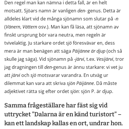
Den regel man kan nämna i detta fall, är en helt
motsatt. Sjöars namn är vanligen
den
- genus. Detta är
alldeles klart vid de många sjönamn som slutar på -
n
(
Vänern
,
Vättern
osv.). Man kan få läsa, att sjönamn av
finskt ursprung bör vara neutra, men regeln är
tvivelaktig. Ju starkare ordet
sjö
föresvävar en, dess
mera är man benägen att säga
Päijänne
är
djup
(och så
skulle jag säga). Vid sjönamn på -
järvi
, t.ex.
Vesijärvi
, tror
jag dragningen till
den
-genus är ännu starkare: vi vet ju
att
järvi
och
sjö
motsvarar varandra. En utväg ur
dilemmat kan vara att skriva
sjön
Päijänne
. Då måste
adjektivet rätta sig efter ordet
sjön
: sjön P. är djup.
Samma frågeställare har fäst sig vid
uttrycket ”Dalarna är en känd turistort” –
kan ett landskap kallas en ort, undrar hon.