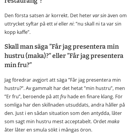
restaurang”?
Den första satsen är korrekt. Det heter
var
sin
även om
uttrycket syftar på ett
vi
eller
ni
: ”nu skall ni ta var sin
kopp kaffe”.
Skall man säga ”Får jag presentera min
hustru (maka)?” eller ”Får jag presentera
min fru?”
Jag föredrar avgjort att säga ”Får jag presentera min
hustru?”. Av gammalt har det hetat ”min hustru”, men
”Er fru”, beroende på att
fru
hade en finare klang. För
somliga har den skillnaden utsuddats, andra håller på
den. Just i en sådan situation som den antydda, låter
som sagt min hustru mest acceptabelt. Ordet
maka
åter låter en smula sökt i mångas öron.