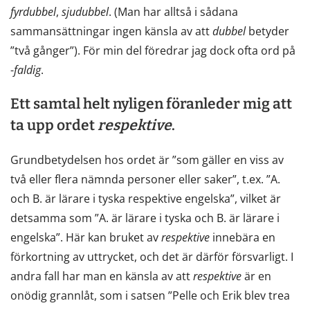
fyrdubbel
,
sjudubbel
. (Man har alltså i sådana
sammansättningar ingen känsla av att
dubbel
betyder
”två gånger”). För min del föredrar jag dock ofta ord på
-
faldig
.
Ett samtal helt nyligen föranleder mig att
ta upp ordet
respektive
.
Grundbetydelsen hos ordet är ”som gäller en viss av
två eller flera nämnda personer eller saker”, t.ex. ”A.
och B. är lärare i tyska respektive engelska”, vilket är
detsamma som ”A. är lärare i tyska och B. är lärare i
engelska”. Här kan bruket av
respektive
innebära en
förkortning av uttrycket, och det är därför försvarligt. I
andra fall har man en känsla av att
respektive
är en
onödig grannlåt, som i satsen ”Pelle och Erik blev trea