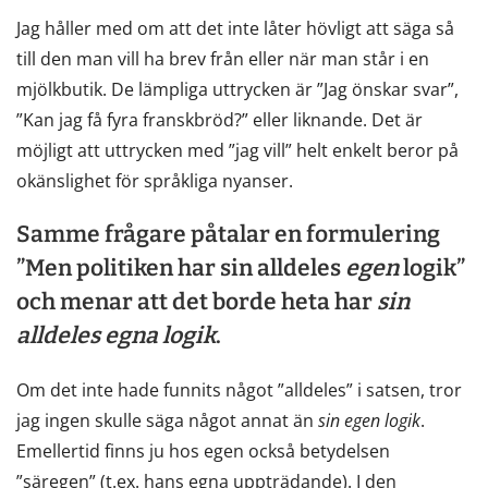
Jag håller med om att det inte låter hövligt att säga så
till den man vill ha brev från eller när man står i en
mjölkbutik. De lämpliga uttrycken är ”Jag önskar svar”,
”Kan jag få fyra franskbröd?” eller liknande. Det är
möjligt att uttrycken med ”jag vill” helt enkelt beror på
okänslighet för språkliga nyanser.
Samme frågare påtalar en formulering
”Men politiken har sin alldeles
egen
logik”
och menar att det borde heta har
sin
alldeles
egna
logik
.
Om det inte hade funnits något ”alldeles” i satsen, tror
jag ingen skulle säga något annat än
sin
egen
logik
.
Emellertid finns ju hos egen också betydelsen
”säregen” (t.ex. hans egna uppträdande). I den