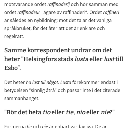
motsvarande ordet
raffinaderij
och hör samman med
ordet
raffinadeur
ägare av raffinaderi”. Ordet
raffineri
är således en nybildning; mot det talar det vanliga
språkbruket, för det åter att det är enklare och
regelrätt.
Samme korrespondent undrar om det
heter ”Helsingfors stads
lusta
eller
lust
till
Esbo”.
Det heter
ha
lust
till
något
.
Lusta
förekommer endast i
betydelsen ”sinnlig åtrå” och passar inte i det citerade
sammanhanget.
”Bör det heta
tio
eller
tie
,
nio
eller
nie
?”
Formerna
tie
och
nie
är enbart vardagliga. De är