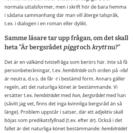
normala uttalsformer, men i skrift hör de bara hemma
i sådana sammanhang där man vill återge talspråk,
t.ex. i dialogen i en roman eller dylikt.
Samme läsare tar upp frågan, om det skall
heta ”Är bergsrådet
piggt
och
krytt
nu?”
Det är en välkänd tvistefråga som berörs här. Inte så få
personbeteckningar, t.ex.
hembiträde
och orden på -
råd
är neutra, d.v.s. de får -
t
i bestämd form. Annars gäller
regeln, att det naturliga könet är bestämmande. Vi
ersätter t.ex.
hembiträdet
med
hon
,
bergsrådet
med han
(såvitt jag vet, finns det inga kvinnliga bergsråd än så
länge). Problem uppstår i satser, där ett adjektiv skall
böjas som predikatsfyllnad (t.ex. efter
är
). Också i det
fallet är det naturliga könet bestämmande:
hembiträdet