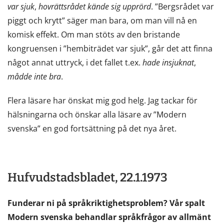
var
sjuk
,
hovrättsrådet
kände
sig
upprörd
. ”Bergsrådet var
piggt och krytt” säger man bara, om man vill nå en
komisk effekt. Om man stöts av den bristande
kongruensen i ”hembiträdet var sjuk”, går det att finna
något annat uttryck, i det fallet t.ex.
hade
insjuknat
,
mådde
inte
bra
.
Flera läsare har önskat mig god helg. Jag tackar för
hälsningarna och önskar alla läsare av ”Modern
svenska” en god fortsättning på det nya året.
Hufvudstadsbladet, 22.1.1973
Funderar ni på språkriktighetsproblem? Vår spalt
Modern svenska behandlar språkfrågor av allmänt