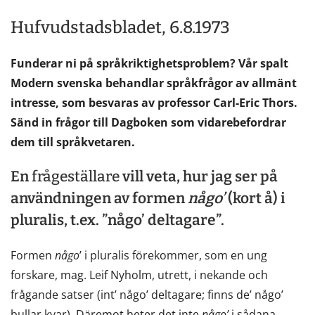
Hufvudstadsbladet, 6.8.1973
Funderar ni på språkriktighetsproblem? Vår spalt
Modern svenska behandlar språkfrågor av allmänt
intresse, som besvaras av professor Carl-Eric Thors.
Sänd in frågor till Dagboken som vidarebefordrar
dem till språkvetaren.
En
frågeställare
vill veta, hur jag ser på
användningen av formen
någo’
(kort å) i
pluralis, t.ex. ”någo’ deltagare”.
Formen
någo
’ i pluralis förekommer, som en ung
forskare, mag. Leif Nyholm, utrett, i nekande och
frågande satser (int’ någo’ deltagare; finns de’ någo’
bullar kvar). Däremot heter det inte
någo’
i sådana