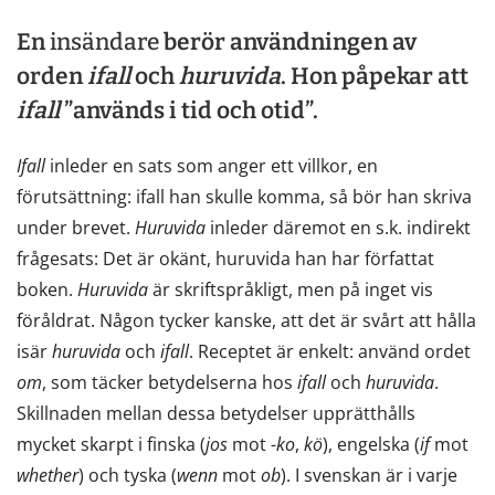
En
insändare
berör användningen av
orden
ifall
och
huruvida
. Hon påpekar att
ifall
”används i tid och otid”.
Ifall
inleder en sats som anger ett villkor, en
förutsättning: ifall han skulle komma, så bör han skriva
under brevet.
Huruvida
inleder däremot en s.k. indirekt
frågesats: Det är okänt, huruvida han har författat
boken.
Huruvida
är skriftspråkligt, men på inget vis
föråldrat. Någon tycker kanske, att det är svårt att hålla
isär
huruvida
och
ifall
. Receptet är enkelt: använd ordet
om
, som täcker betydelserna hos
ifall
och
huruvida
.
Skillnaden mellan dessa betydelser upprätthålls
mycket skarpt i finska (
jos
mot -
ko
,
kö
), engelska (
if
mot
whether
) och tyska (
wenn
mot
ob
). I svenskan är i varje