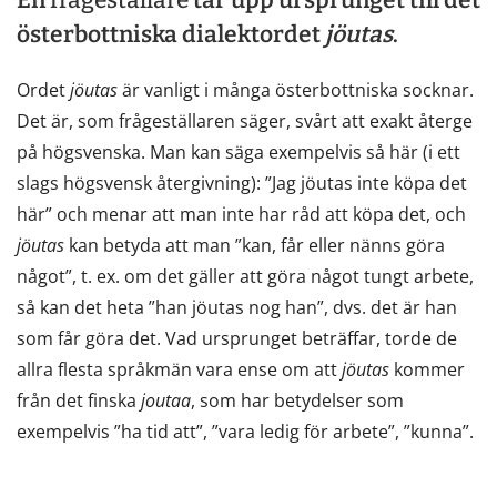
österbottniska dialektordet
jöutas
.
Ordet
jöutas
är vanligt i många österbottniska socknar.
Det är, som frågeställaren säger, svårt att exakt återge
på högsvenska. Man kan säga exempelvis så här (i ett
slags högsvensk återgivning): ”Jag jöutas inte köpa det
här” och menar att man inte har råd att köpa det, och
jöutas
kan betyda att man ”kan, får eller nänns göra
något”, t. ex. om det gäller att göra något tungt arbete,
så kan det heta ”han jöutas nog han”, dvs. det är han
som får göra det. Vad ursprunget beträffar, torde de
allra flesta språkmän vara ense om att
jöutas
kommer
från det finska
joutaa
, som har betydelser som
exempelvis ”ha tid att”, ”vara ledig för arbete”, ”kunna”.