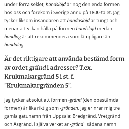
under förra seklet;
handslöjd
är nog den enda formen
hos oss och förekom i Sverige ännu på 1800-talet. Jag
tycker liksom insändaren att
handaslöjd
är tungt och
menar att vi kan hålla på formen
handslöjd
medan
handlag
är att rekommendera som lämpligare än
handalag
.
Är det
riktigare
att använda bestämd form
av ordet
gränd
i adresser? T.ex.
Krukmakargränd 5 i st. f.
”Krukmakargränden 5”.
Jag tycker absolut att formen -
gränd
(den obestämda
formen) är lika riktig som -
gränden
. Jag erinrar mig tre
gamla gatunamn från Uppsala: Bredgränd, Vretgränd
och Åsgränd. I själva verket är -
gränd
i sådana namn