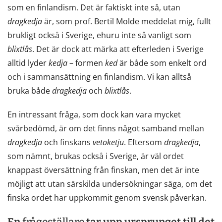
som en finlandism. Det är faktiskt inte så, utan
dragkedja
är, som prof. Bertil Molde meddelat mig, fullt
brukligt också i Sverige, ehuru inte så vanligt som
blixtlås
. Det är dock att märka att efterleden i Sverige
alltid lyder
kedja
– formen
ked
är både som enkelt ord
och i sammansättning en finlandism. Vi kan alltså
bruka både
dragkedja
och
blixtlås
.
En intressant fråga, som dock kan vara mycket
svårbedömd, är om det finns något samband mellan
dragkedja
och finskans
vetoketju
. Eftersom
dragkedja
,
som nämnt, brukas också i Sverige, är väl ordet
knappast översättning från finskan, men det är inte
möjligt att utan särskilda undersökningar säga, om det
finska ordet har uppkommit genom svensk påverkan.
En
frågeställare
tar upp ursprunget till det