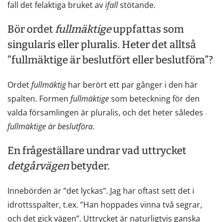
fall det felaktiga bruket av
ifall
stötande.
Bör ordet
fullmäktige
uppfattas som
singularis eller pluralis. Heter det alltså
”fullmäktige är beslutfört eller beslutföra”?
Ordet
fullmäktig
har berört ett par gånger i den här
spalten. Formen
fullmäktige
som beteckning för den
valda församlingen är pluralis, och det heter således
fullmäktige
är
beslutföra
.
En frågeställare undrar vad uttrycket
det
går
vägen
betyder.
Innebörden är ”det lyckas”. Jag har oftast sett det i
idrottsspalter, t.ex. ”Han hoppades vinna två segrar,
och det gick vägen”. Uttrycket är naturligtvis ganska