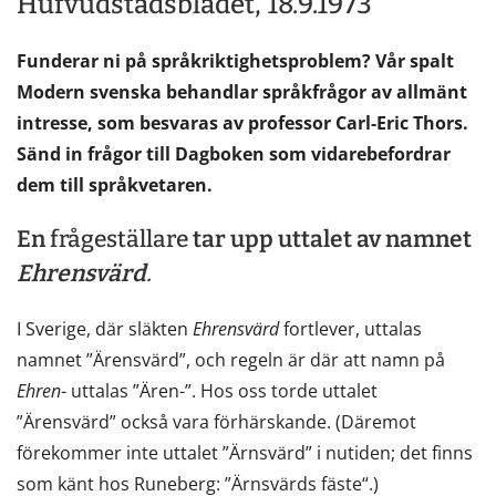
Hufvudstadsbladet, 18.9.1973
Funderar ni på språkriktighetsproblem? Vår spalt
Modern svenska behandlar språkfrågor av allmänt
intresse, som besvaras av professor Carl-Eric Thors.
Sänd in frågor till Dagboken som vidarebefordrar
dem till språkvetaren.
En
frågeställare
tar upp uttalet av namnet
Ehrensvärd
.
I Sverige, där släkten
Ehrensvärd
fortlever, uttalas
namnet ”Ärensvärd”, och regeln är där att namn på
Ehren
- uttalas ”Ären-”. Hos oss torde uttalet
”Ärensvärd” också vara förhärskande. (Däremot
förekommer inte uttalet ”Ärnsvärd” i nutiden; det finns
som känt hos Runeberg: ”Ärnsvärds fäste“.)