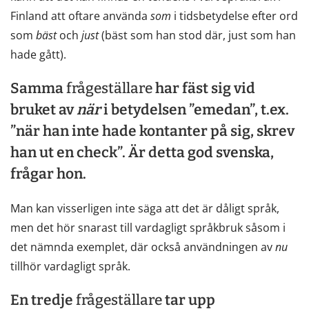
Finland att oftare använda
som
i tidsbetydelse efter ord
som
bäst
och
just
(bäst som han stod där, just som han
hade gått).
Samma
frågeställare
har fäst sig vid
bruket av
när
i betydelsen ”emedan”, t.ex.
”när han inte hade kontanter på sig, skrev
han ut en check”. Är detta god svenska,
frågar hon.
Man kan visserligen inte säga att det är dåligt språk,
men det hör snarast till vardagligt språkbruk såsom i
det nämnda exemplet, där också användningen av
nu
tillhör vardagligt språk.
En tredje
frågeställare
tar upp