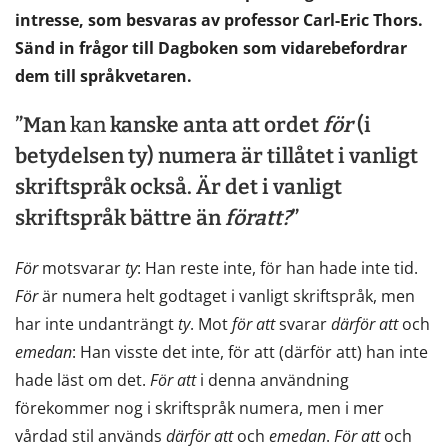
intresse, som besvaras av professor Carl-Eric Thors.
Sänd in frågor till Dagboken som vidarebefordrar
dem till språkvetaren.
”Man
kan
kanske anta att ordet
för
(i
betydelsen ty) numera är tillåtet i vanligt
skriftspråk också. Är det i vanligt
skriftspråk bättre än
för
att?
”
För
motsvarar
ty
: Han reste inte, för han hade inte tid.
För
är numera helt godtaget i vanligt skriftspråk, men
har inte undanträngt
ty
. Mot
för
att
svarar
därför
att
och
emedan
: Han visste det inte, för att (därför att) han inte
hade läst om det.
För
att
i denna användning
förekommer nog i skriftspråk numera, men i mer
vårdad stil används
därför
att
och
emedan
.
För
att
och