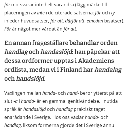
för
motsvarar inte helt varandra (lägg märke till
placeringen av
inte
i de citerade satserna:
för
och
ty
inleder huvudsatser,
för
att
,
därför
att
,
emedan
bisatser).
För
är något mer vårdat än
för
att
.
En annan
frågeställare
behandlar orden
handlag
och
handaslöjd
: han påpekar att
dessa ordformer upptas i Akademiens
ordlista, medan vi i Finland har
handalag
och
handslöjd
.
Växlingen mellan
handa
- och
hand
- beror ytterst på att
slut -
a
i
handa
- är en gammal genitivändelse. I nutida
språk är
handaslöjd
och
handlag
praktiskt taget
enarådande i Sverige. Hos oss växlar
handa
- och
handlag
, liksom formerna gjorde det i Sverige ännu