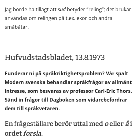
Jag borde ha tillagt att
sud
betyder ”reling”; det brukar
användas om relingen på t.ex. ekor och andra
småbåtar.
Hufvudstadsbladet, 13.8.1973
Funderar ni på språkriktighetsproblem? Vår spalt
Modern svenska behandlar språkfrågor av allmänt
intresse, som besvaras av professor Carl-Eric Thors.
Sänd in frågor till Dagboken som vidarebefordrar
dem till språkvetaren.
En
frågeställare
berör uttal med
o
eller
å
i
ordet
forsla
.