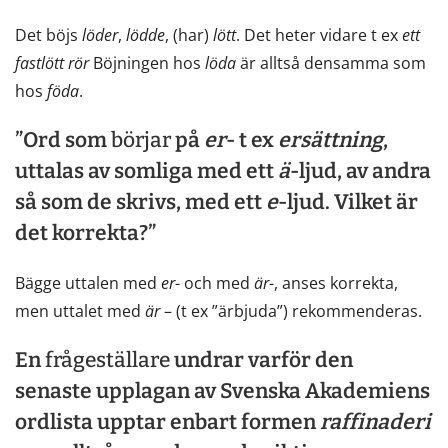
Det böjs
löder
,
lödde
, (har)
lött
. Det heter vidare t ex
ett
fastlött
rör
Böjningen hos
löda
är alltså densamma som
hos
föda
.
”Ord som
börjar
på
er
- t ex
ersättning
,
uttalas av somliga med ett
ä
-ljud, av andra
så som de skrivs, med ett
e
-ljud. Vilket är
det korrekta?”
Bägge uttalen med
er
- och med
är
-, anses korrekta,
men uttalet med
är
– (t ex ”ärbjuda”) rekommenderas.
En
frågeställare
undrar varför den
senaste upplagan av Svenska Akademiens
ordlista upptar enbart formen
raffinaderi