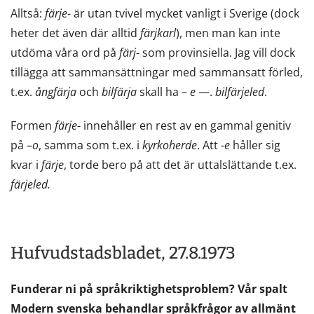
Alltså:
färje
- är utan tvivel mycket vanligt i Sverige (dock
heter det även där alltid
färjkarl
), men man kan inte
utdöma våra ord på
färj
- som provinsiella. Jag vill dock
tillägga att sammansättningar med sammansatt förled,
t.ex.
ångfärja
och
bilfärja
skall ha –
e
—.
bilfärjeled
.
Formen
färje
- innehåller en rest av en gammal genitiv
på –
o
, samma som t.ex. i
kyrkoherde
. Att -
e
håller sig
kvar i
färje
, torde bero på att det är uttalslättande t.ex.
färjeled.
Hufvudstadsbladet, 27.8.1973
Funderar ni på språkriktighetsproblem? Vår spalt
Modern svenska behandlar språkfrågor av allmänt