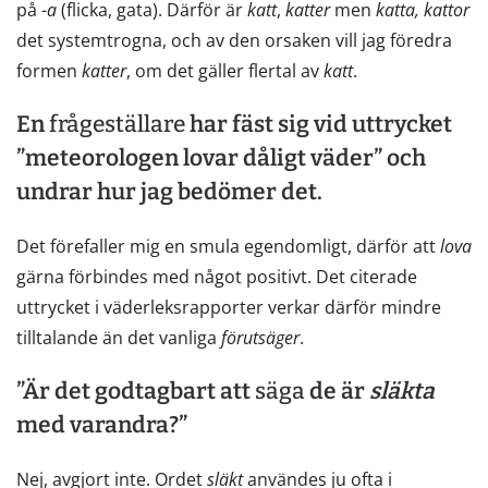
på -
a
(flicka, gata). Därför är
katt
,
katter
men
katta,
kattor
det systemtrogna, och av den orsaken vill jag föredra
formen
katter
, om det gäller flertal av
katt
.
En
frågeställare
har fäst sig vid uttrycket
”meteorologen lovar dåligt väder” och
undrar hur jag bedömer det.
Det förefaller mig en smula egendomligt, därför att
lova
gärna förbindes med något positivt. Det citerade
uttrycket i väderleksrapporter verkar därför mindre
tilltalande än det vanliga
förutsäger
.
”Är det godtagbart att
säga
de är
släkta
med varandra?”
Nej, avgjort inte. Ordet
släkt
användes ju ofta i