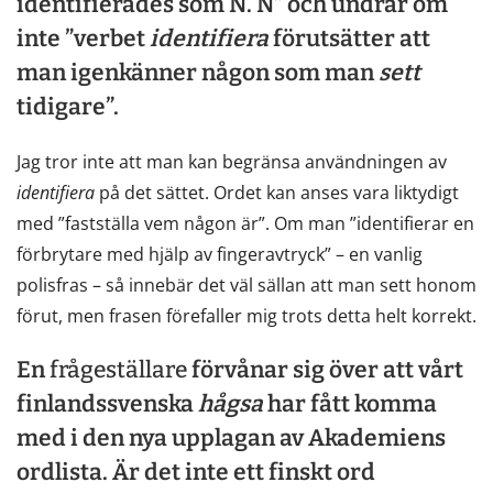
identifierades som N. N” och undrar om
inte ”verbet
identifiera
förutsätter att
man igenkänner någon som man
sett
tidigare”.
Jag tror inte att man kan begränsa användningen av
identifiera
på det sättet. Ordet kan anses vara liktydigt
med ”fastställa vem någon är”. Om man ”identifierar en
förbrytare med hjälp av fingeravtryck” – en vanlig
polisfras – så innebär det väl sällan att man sett honom
förut, men frasen förefaller mig trots detta helt korrekt.
En
frågeställare
förvånar sig över att vårt
finlandssvenska
hågsa
har fått komma
med i den nya upplagan av Akademiens
ordlista. Är det inte ett finskt ord