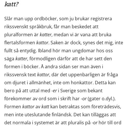
katt?
Slår man upp ordböcker, som ju brukar registrera
rikssvenskt språkbruk, får man beskedet att
pluralformen är
katter
, medan vi är vana att bruka
flertalsformen
kattor
. Saken är dock, synes det mig, inte
fullt så entydig. Ibland hör man ungdomar hos oss
säga
katter
, förmodligen därför att de har sett den
formen i böcker. Å andra sidan ser man även i
rikssvensk text
kattor
, där det uppenbarligen är fråga
om djuret i allmänhet, inte om honkattor. Detta kan
bero på att uttal med -
er
i Sverige som bekant
förekommer av ord som i skrift har -
or
(gater o.dyl.).
Formen
kattor
av
katt
kan betraktas som företrädesvis,
men inte uteslutande finländsk. Det kan tilläggas att
det normala i systemet är att pluralis på -
or
hör till ord