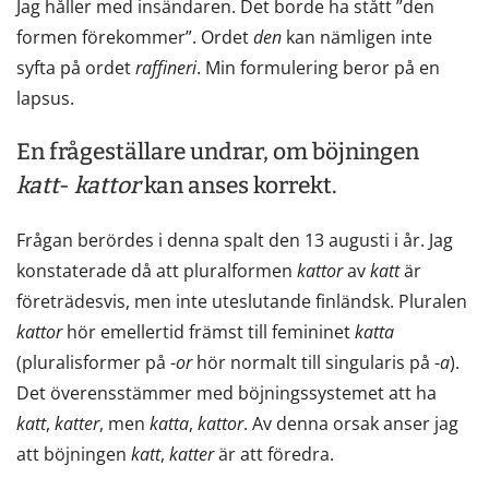
Jag håller med insändaren. Det borde ha stått ”den
formen förekommer”. Ordet
den
kan nämligen inte
syfta på ordet
raffineri
. Min formulering beror på en
lapsus.
En frågeställare undrar, om böjningen
katt
-
kattor
kan anses korrekt.
Frågan berördes i denna spalt den 13 augusti i år. Jag
konstaterade då att pluralformen
kattor
av
katt
är
företrädesvis, men inte uteslutande finländsk. Pluralen
kattor
hör emellertid främst till femininet
katta
(pluralisformer på -
or
hör normalt till singularis på -
a
).
Det överensstämmer med böjningssystemet att ha
katt
,
katter
, men
katta
,
kattor
. Av denna orsak anser jag
att böjningen
katt
,
katter
är att föredra.