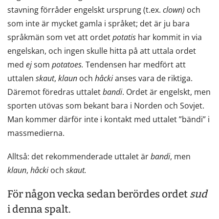
stavning förråder engelskt ursprung (t.ex.
clown)
och
som inte är mycket gamla i språket; det är ju bara
språkmän som vet att ordet
potatis
har kommit in via
engelskan, och ingen skulle hitta på att uttala ordet
med
ej
som
potatoes.
Tendensen har medfört att
uttalen
skaut
,
klaun
och
håcki
anses vara de riktiga.
Däremot föredras uttalet
bandi
. Ordet är engelskt, men
sporten utövas som bekant bara i Norden och Sovjet.
Man kommer därför inte i kontakt med uttalet ”bändi” i
massmedierna.
Alltså: det rekommenderade uttalet är
bandi
, men
klaun
,
håcki
och
skaut.
För någon vecka sedan berördes ordet
sud
i denna spalt.