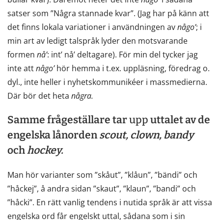
satser som ”Några stannade kvar”. (Jag har på känn att
det finns lokala variationer i användningen av
någo’
; i
min art av ledigt talspråk lyder den motsvarande
formen
nå’
: int’ nå’ deltagare). För min del tycker jag
inte att
någo’
hör hemma i t.ex. uppläsning, föredrag o.
dyl., inte heller i nyhetskommunikéer i massmedierna.
Där bör det heta
några.
Samme frågeställare tar
upp
uttalet av de
engelska lånorden
scout, clown, bandy
och
hockey.
Man hör varianter som ”skåut”, ”klåun”, ”bändi” och
”håckej”, å andra sidan ”skaut”, ”klaun”, ”bandi” och
”håcki”. En rätt vanlig tendens i nutida språk är att vissa
engelska ord får engelskt uttal, sådana som i sin