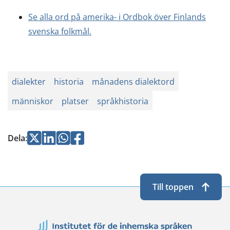
Se alla ord på amerika- i Ordbok över Finlands
svenska folkmål.
dialekter
historia
månadens dialektord
människor
platser
språkhistoria
Jaa
Jaa
Jaa
Jaa
Dela
:
Twitterissä
LinkedInissä
WhatsApissa
Facebookissa
Till toppen