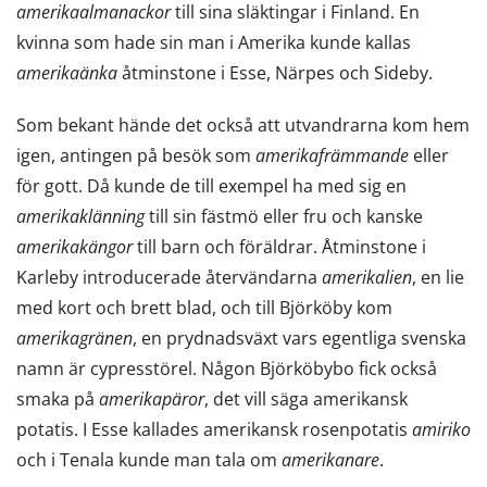
amerikaalmanackor
till sina släktingar i Finland. En
kvinna som hade sin man i Amerika kunde kallas
amerikaänka
åtminstone i Esse, Närpes och Sideby.
Som bekant hände det också att utvandrarna kom hem
igen, antingen på besök som
amerikafrämmande
eller
för gott. Då kunde de till exempel ha med sig en
amerikaklänning
till sin fästmö eller fru och kanske
amerikakängor
till barn och föräldrar. Åtminstone i
Karleby introducerade återvändarna
amerikalien
, en lie
med kort och brett blad, och till Björköby kom
amerikagränen
, en prydnadsväxt vars egentliga svenska
namn är cypresstörel. Någon Björköbybo fick också
smaka på
amerikapäror
, det vill säga amerikansk
potatis. I Esse kallades amerikansk rosenpotatis
amiriko
och i Tenala kunde man tala om
amerikanare
.