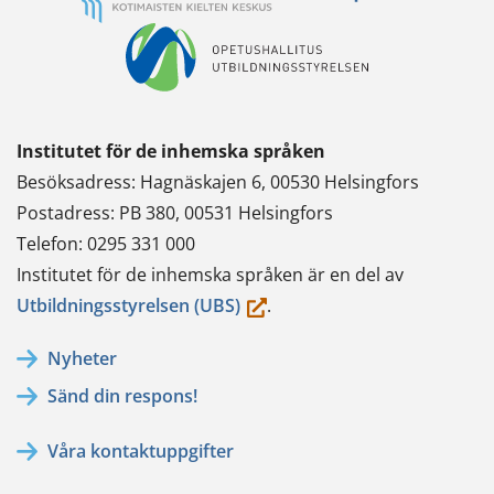
Institutet för de inhemska språken
Besöksadress: Hagnäskajen 6, 00530 Helsingfors
Postadress: PB 380, 00531 Helsingfors
Telefon: 0295 331 000
Institutet för de inhemska språken är en del av
(du
Utbildningsstyrelsen (UBS)
.
flyttar
Nyheter
till
Sänd din respons!
en
annan
Våra kontaktuppgifter
tjänst)