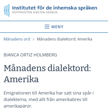
Gå
Startsida
till
innehåll
MENY
Månadens ord
Månadens dialektord: Amerika
BIANCA ORTIZ HOLMBERG
Månadens dialektord:
Amerika
Emigrationen till Amerika har satt sina spår i
dialekterna, med allt från amerikabrev till
amerikapäror.