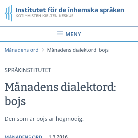
Gå
Startsida
till
innehåll
MENY
Månadens ord
Månadens dialektord: bojs
SPRÅKINSTITUTET
Månadens dialektord:
bojs
Den som är bojs är högmodig.
1.3.2016
MÅNADENS ORD