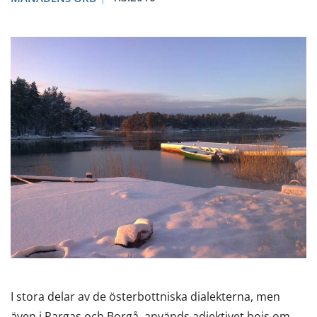
I stora delar av de österbottniska dialekterna, men
även i Pargas och Borgå, används adjektivet bojs om