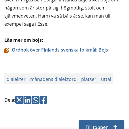
någon som är stor på sig, högmodig, stolt och
självmedveten. Ha(n) va så båis å: se, kan man till
exempel säga i Esse.
Läs mer om bojs:
Ordbok över Finlands svenska folkmål: Bojs
dialekter
månadens dialektord
platser
uttal
Jaa
Jaa
Jaa
Jaa
Dela
:
Twitterissä
LinkedInissä
WhatsApissa
Facebookissa
Till toppen