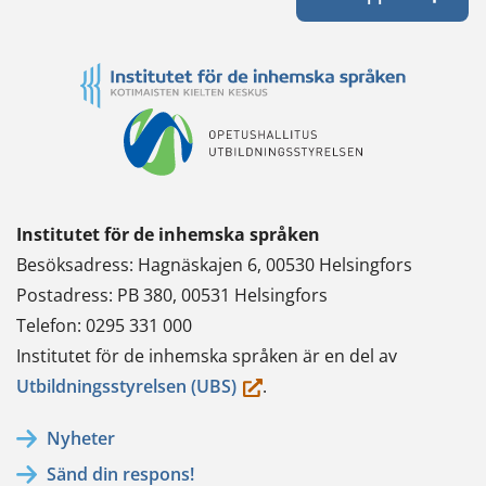
Institutet för de inhemska språken
Besöksadress: Hagnäskajen 6, 00530 Helsingfors
Postadress: PB 380, 00531 Helsingfors
Telefon: 0295 331 000
Institutet för de inhemska språken är en del av
(du
Utbildningsstyrelsen (UBS)
.
flyttar
Nyheter
till
Sänd din respons!
en