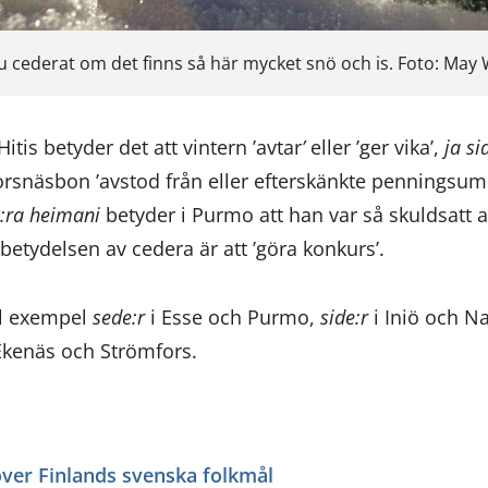
u cederat om det finns så här mycket snö och is. Foto: May
Hitis betyder det att vintern ’avtar
’
eller ’ger vika’,
ja si
orsnäsbon ’avstod från eller efterskänkte pennings
e:ra heimani
betyder i Purmo att han var så skuldsatt at
etydelsen av cedera är att ’göra konkurs’.
ll exempel
sede:r
i Esse och Purmo,
side:r
i Iniö och N
Ekenäs och Strömfors.
över Finlands svenska folkmål