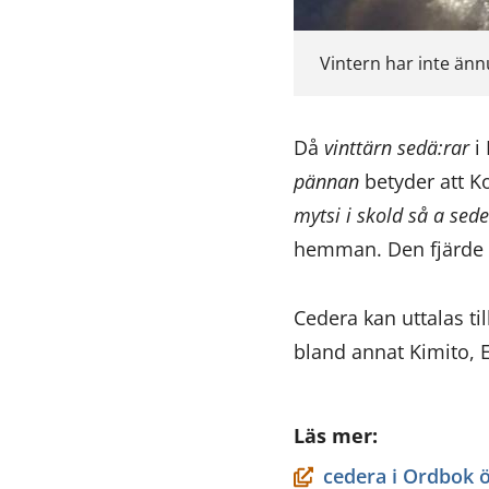
Vintern har inte änn
Då
vinttärn sedä:rar
i 
pännan
betyder att K
mytsi i skold så a sed
hemman. Den fjärde b
Cedera kan uttalas ti
bland annat Kimito, 
Läs mer:
cedera i Ordbok 