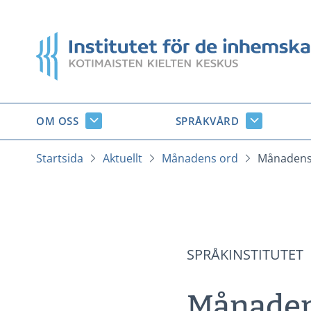
Gå
till
Startsida
innehåll
OM OSS
SPRÅKVÅRD
Om
Språkvård
oss
undersido
undersidor
Startsida
Aktuellt
Månadens ord
Månadens 
SPRÅKINSTITUTET
Månadens