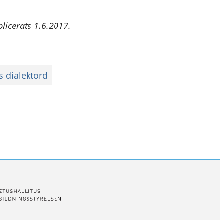
blicerats 1.6.2017.
 dialektord
ssa
ookissa