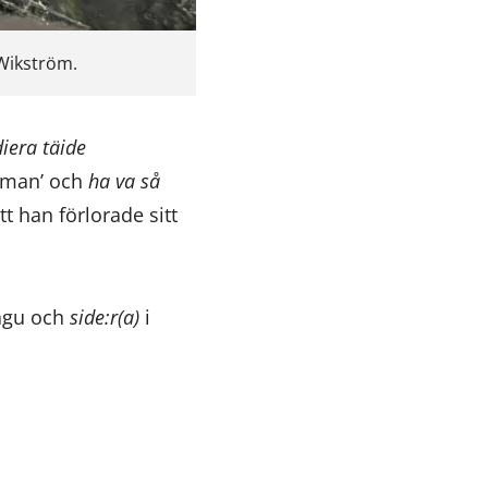
 Wikström.
diera täide
umman’ och
ha va så
t han förlorade sitt
agu och
side:r(a)
i