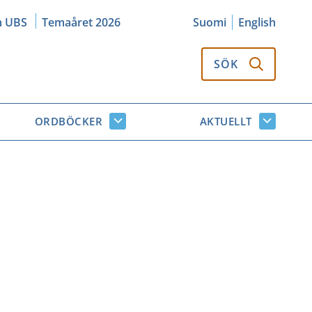
m UBS
Temaåret 2026
Suomi
English
SÖK
ORDBÖCKER
AKTUELLT
k
Ordböcker
Aktuellt
or
undersidor
undersi