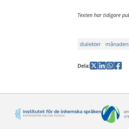
Texten har tidigare pu
dialekter
månadens
Dela
:
Jaa
Jaa
Jaa
Jaa
Twitterissä
LinkedInissä
WhatsApi
Faceb