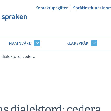
Kontaktuppgifter
Språkinstitutet ino
NAMNVÅRD
KLARSPRÅK
Namnvård
Klarsprå
r
undersidor
undersid
dialektord: cedera
 dialektord: cedera