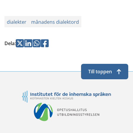
dialekter
månadens dialektord
Jaa
Jaa
Jaa
Jaa
Dela
:
Twitterissä
LinkedInissä
WhatsApissa
Facebookissa
Till toppen