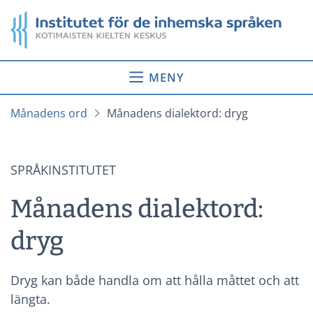
Gå
Startsida
till
innehåll
MENY
Månadens ord
Månadens dialektord: dryg
SPRÅKINSTITUTET
Månadens dialektord:
dryg
Dryg kan både handla om att hålla måttet och att
längta.