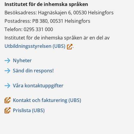
Institutet för de inhemska språken
Besöksadress: Hagnäskajen 6, 00530 Helsingfors
Postadress: PB 380, 00531 Helsingfors
Telefon: 0295 331 000
Institutet för de inhemska språken är en del av
(du
Utbildningsstyrelsen (UBS)
.
flyttar
Nyheter
till
Sänd din respons!
en
annan
Våra kontaktuppgifter
tjänst)
Kontakt och fakturering (UBS)
Prislista (UBS)