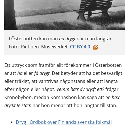
I Österbotten kan man
ha drygt
när man längtar.
(öppnas
Foto: Pietinen. Museiverket.
CC BY 4.0.
i
ett
Ett uttryck som framför allt förekommer i Österbotten
nytt
är att
ha
eller
få drygt
. Det betyder att ha det besvärligt
fönster,
eller tråkigt, att vantrivas någonstans eller att längta
du
efter någon eller något.
Vemm ha:r dy dry:ft ett?
frågar
flyttar
Kronobybon, medan Korsnäsbon kan säga att
on ha:r
till
dry:kt te sta:n
när hon menar att hon längtar till stan.
en
annan
Dryg i Ordbok över Finlands svenska folkmål
tjänst)