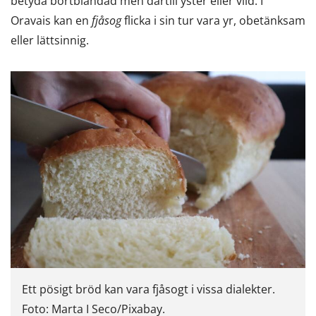
betyda bortblandad men därtill yster eller vild. I
Oravais kan en
fjåsog
flicka i sin tur vara yr, obetänksam
eller lättsinnig.
Ett pösigt bröd kan vara fjåsogt i vissa dialekter.
Foto: Marta I Seco/Pixabay.