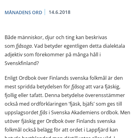
14.6.2018
MÅNADENS ORD
Både människor, djur och ting kan beskrivas
som
fjåsoga
. Vad betyder egentligen detta dialektala
adjektiv som förekommer på många håll i
Svenskfinland?
Enligt Ordbok över Finlands svenska folkmål är den
mest spridda betydelsen för
fjåsog
att vara fjäskig,
fjollig eller tafatt. Denna betydelse överensstämmer
också med ordförklaringen ’fjäsk, bjäfs’ som ges till
uppslagsordet
fjås
i Svenska Akademiens ordbok. Men
utöver fjäskig ger Ordbok över Finlands svenska
folkmål också belägg för att ordet i Lappfjärd kan