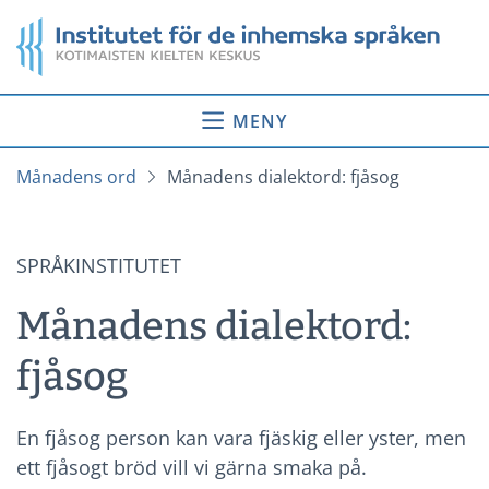
Gå
Startsida
till
innehåll
MENY
Månadens ord
Månadens dialektord: fjåsog
SPRÅKINSTITUTET
Månadens dialektord:
fjåsog
En fjåsog person kan vara fjäskig eller yster, men
ett fjåsogt bröd vill vi gärna smaka på.