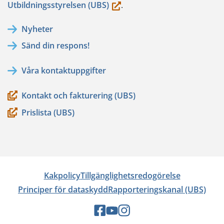
(du
Utbildningsstyrelsen (UBS)
.
flyttar
Nyheter
till
Sänd din respons!
en
annan
Våra kontaktuppgifter
tjänst)
Kontakt och fakturering (UBS)
Prislista (UBS)
Kakpolicy
Tillgänglighetsredogörelse
Principer för dataskydd
Rapporteringskanal (UBS)
Sociala
Sociala
Sociala