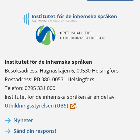
Institutet för de inhemska språken
Besöksadress: Hagnäskajen 6, 00530 Helsingfors
Postadress: PB 380, 00531 Helsingfors
Telefon: 0295 331 000
Institutet för de inhemska språken är en del av
(du
Utbildningsstyrelsen (UBS)
.
flyttar
Nyheter
till
Sänd din respons!
en