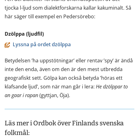
tjocka l-ljud som dialektforskarna kallar kakuminalt. Så
här säger till exempel en Pedersörebo:
Dzölppa (ljudfil)
Lyssna på ordet dzölppa
Betydelsen ’ha uppstötningar’ eller rentav ’spy’ är ändå
inte den enda, även om den är den mest utbredda
geografiskt sett. Gölpa kan också betyda ’höras ett
klafsande ljud’, som när man går i lera:
He dzölppar to
an gaar i rapan
(gyttjan, Öja).
Läs mer i Ordbok över Finlands svenska
folkmål: