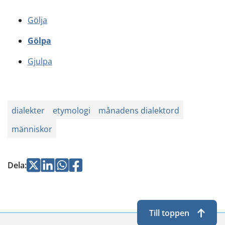
Gölja
Gölpa
Gjulpa
dialekter
etymologi
månadens dialektord
människor
Jaa
Jaa
Jaa
Jaa
Dela
:
Twitterissä
LinkedInissä
WhatsApissa
Facebookissa
Till toppen