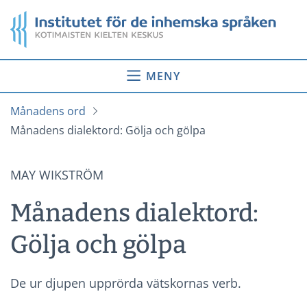
Gå
Startsida
till
innehåll
MENY
Månadens ord
Månadens dialektord: Gölja och gölpa
MAY WIKSTRÖM
Månadens dialektord:
Gölja och gölpa
De ur djupen upprörda vätskornas verb.