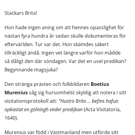
Stackars Brita!
Hon hade ingen aning om att hennes opasslighet för
nästan fyra hundra år sedan skulle dokumenteras för
eftervärlden. Tur var det. Hon skämdes säkert
tillräckligt ändå. Ingen vet längre varför hon mådde
så dåligt den där söndagen. Var det en usel predikan?
Begynnande magsjuka?
Den stränga prästen och folkbildaren
Boetius
Murenius
såg sig hursomhelst skyldig att notera i sitt
visitationsprotokoll att:
”Hustro Brita ... befins hafua
opkastat en gölningh vnder predijkan
(Acta Visitatoria,
1640).
Murenius var född i Västmanland men utförde sitt