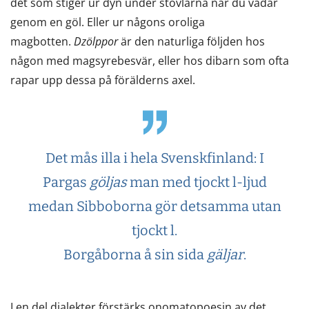
det som stiger ur dyn under stövlarna när du vadar
genom en göl. Eller ur någons oroliga
magbotten.
Dzölppor
är den naturliga följden hos
någon med magsyrebesvär, eller hos dibarn som ofta
rapar upp dessa på förälderns axel.
Det mås illa i hela Svenskfinland: I
Pargas
göljas
man med tjockt l-ljud
medan Sibboborna gör detsamma utan
tjockt l.
Borgåborna å sin sida
gäljar
.
I en del dialekter förstärks onomatopoesin av det