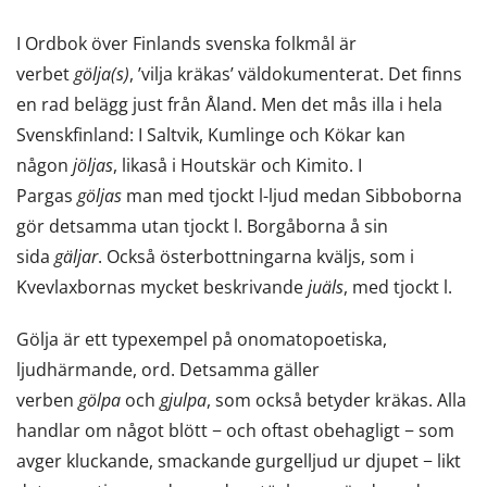
I Ordbok över Finlands svenska folkmål är
verbet
gölja(s)
, ’vilja kräkas’ väldokumenterat. Det finns
en rad belägg just från Åland. Men det mås illa i hela
Svenskfinland: I Saltvik, Kumlinge och Kökar kan
någon
jöljas
, likaså i Houtskär och Kimito. I
Pargas
göljas
man med tjockt l-ljud medan Sibboborna
gör detsamma utan tjockt l. Borgåborna å sin
sida
gäljar
. Också österbottningarna kväljs, som i
Kvevlaxbornas mycket beskrivande
juäls
, med tjockt l.
Gölja är ett typexempel på onomatopoetiska,
ljudhärmande, ord. Detsamma gäller
verben
gölpa
och
gjulpa
, som också betyder kräkas. Alla
handlar om något blött − och oftast obehagligt − som
avger kluckande, smackande gurgelljud ur djupet − likt