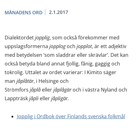
2.1.2017
MÅNADENS ORD
Dialektordet
jopplig
, som också förekommer med
uppslagsformerna
jopplog
och
jopplot
, är ett adjektiv
med betydelsen ’som sladdrar eller skrävlar’. Det kan
också betyda bland annat fjollig, fånig, gaggig och
tokrolig. Uttalet av ordet varierar: I Kimito säger
man
jåplåtär
, i Helsinge och
Strömfors
jåplå
eller
jåplågär
och i västra Nyland och
Lappträsk
jåpli
eller
jåpligär.
Jopplig i Ordbok över Finlands svenska folkmål