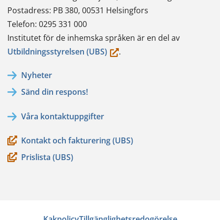
Postadress: PB 380, 00531 Helsingfors
Telefon: 0295 331 000
Institutet för de inhemska språken är en del av
(du
Utbildningsstyrelsen (UBS)
.
flyttar
Nyheter
till
Sänd din respons!
en
annan
Våra kontaktuppgifter
tjänst)
Kontakt och fakturering (UBS)
Prislista (UBS)
Kakpolicy
Tillgänglighetsredogörelse