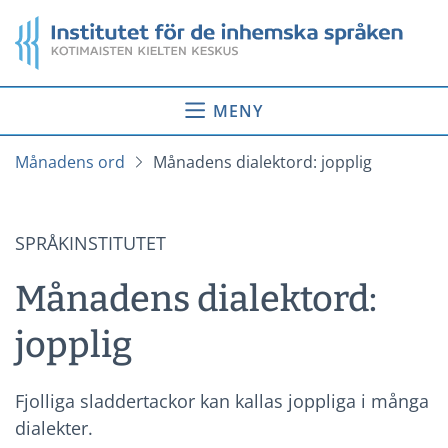
Gå
Startsida
till
innehåll
MENY
Månadens ord
Månadens dialektord: jopplig
SPRÅKINSTITUTET
Månadens dialektord:
jopplig
Fjolliga sladdertackor kan kallas joppliga i många
dialekter.