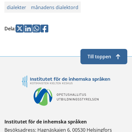
dialekter
månadens dialektord
Jaa
Jaa
Jaa
Jaa
Dela
:
Twitterissä
LinkedInissä
WhatsApissa
Facebookissa
Till toppen
Institutet för de inhemska språken
Besöksadress: Hagnäskajen 6, 00530 Helsingfors