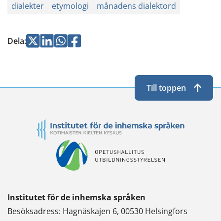
dialekter
etymologi
månadens dialektord
Jaa
Jaa
Jaa
Jaa
Dela
:
Twitterissä
LinkedInissä
WhatsApissa
Facebookissa
Till toppen
Institutet för de inhemska språken
Besöksadress: Hagnäskajen 6, 00530 Helsingfors