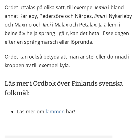
ett
Ordet uttalas på olika sätt, till exempel
lemin
i bland
nytt
annat Karleby, Pedersöre och Närpes,
limin
i Nykarleby
fönster,
och Maxmo och
limi
i Malax och Petalax. Ja ä lemi i
du
beine å:v he ja sprang i gå:r, kan det heta i Esse dagen
flyttar
efter en språngmarsch eller löprunda.
till
en
Ordet kan också betyda att man är stel eller domnad i
annan
kroppen av till exempel kyla.
tjänst)
Läs mer i Ordbok över Finlands svenska
folkmål:
Läs mer om
lämmen
här!