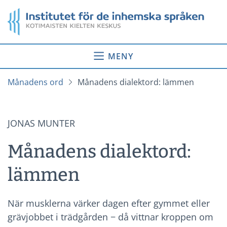
Gå
Startsida
till
innehåll
MENY
Månadens ord
Månadens dialektord: lämmen
JONAS MUNTER
Månadens dialektord:
lämmen
När musklerna värker dagen efter gymmet eller
grävjobbet i trädgården − då vittnar kroppen om