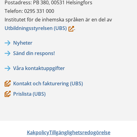
Postadress: PB 380, 00531 Helsingfors
Telefon: 0295 331 000
Institutet för de inhemska språken är en del av
(du
Utbildningsstyrelsen (UBS)
.
flyttar
Nyheter
till
Sänd din respons!
en
annan
Våra kontaktuppgifter
tjänst)
Kontakt och fakturering (UBS)
Prislista (UBS)
Kakpolicy
Tillgänglighetsredogörelse