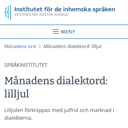
Gå
Startsida
till
innehåll
MENY
Månadens ord
Månadens dialektord: lilljul
SPRÅKINSTITUTET
Månadens dialektord:
lilljul
Lilljulen förknippas med julfrid och marknad i
dialekterna.