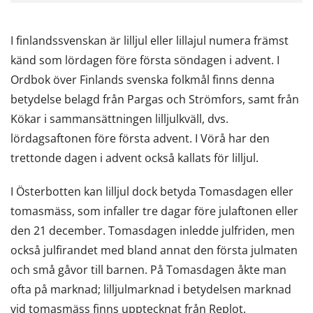
I finlandssvenskan är lilljul eller lillajul numera främst
känd som lördagen före första söndagen i advent. I
Ordbok över Finlands svenska folkmål finns denna
betydelse belagd från Pargas och Strömfors, samt från
Kökar i sammansättningen lilljulkväll, dvs.
lördagsaftonen före första advent. I Vörå har den
trettonde dagen i advent också kallats för lilljul.
I Österbotten kan lilljul dock betyda Tomasdagen eller
tomasmäss, som infaller tre dagar före julaftonen eller
den 21 december. Tomasdagen inledde julfriden, men
också julfirandet med bland annat den första julmaten
och små gåvor till barnen. På Tomasdagen åkte man
ofta på marknad; lilljulmarknad i betydelsen marknad
vid tomasmäss finns upptecknat från Replot.