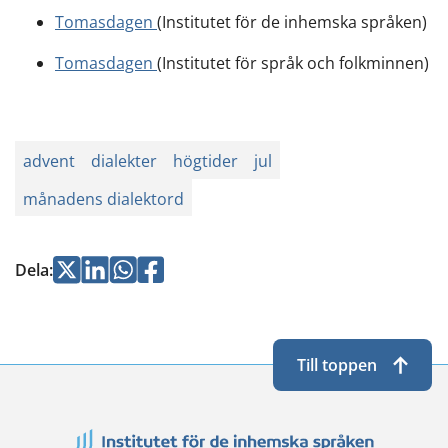
Tomasdagen
(Institutet för de inhemska språken)
Tomasdagen
(Institutet för språk och folkminnen)
advent
dialekter
högtider
jul
månadens dialektord
Jaa
Jaa
Jaa
Jaa
Dela
:
Twitterissä
LinkedInissä
WhatsApissa
Facebookissa
Till toppen