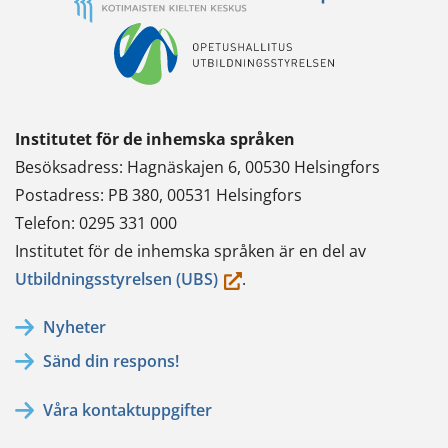
Institutet för de inhemska språken
Besöksadress: Hagnäskajen 6, 00530 Helsingfors
Postadress: PB 380, 00531 Helsingfors
Telefon: 0295 331 000
Institutet för de inhemska språken är en del av
(du
Utbildningsstyrelsen (UBS)
.
flyttar
Nyheter
till
Sänd din respons!
en
annan
Våra kontaktuppgifter
tjänst)