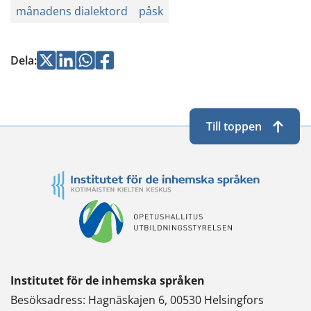
månadens dialektord
påsk
Jaa
Jaa
Jaa
Jaa
Dela
:
Twitterissä
LinkedInissä
WhatsApissa
Facebookissa
Till toppen
Institutet för de inhemska språken
Besöksadress: Hagnäskajen 6, 00530 Helsingfors