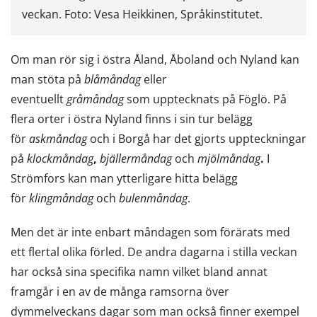
veckan. Foto: Vesa Heikkinen, Språkinstitutet.
Om man rör sig i östra Åland, Åboland och Nyland kan
man stöta på
blåmåndag
eller
eventuellt
gråmåndag
som upptecknats på Föglö. På
flera orter i östra Nyland finns i sin tur belägg
för
askmåndag
och i Borgå har det gjorts uppteckningar
på
klockmåndag
,
bjällermåndag
och
mjölmåndag
.
I
Strömfors kan man ytterligare hitta belägg
för
klingmåndag
och
bulenmåndag
.
Men det är inte enbart måndagen som förärats med
ett flertal olika förled. De andra dagarna i stilla veckan
har också sina specifika namn vilket bland annat
framgår i en av de många ramsorna över
dymmelveckans dagar som man också finner exempel