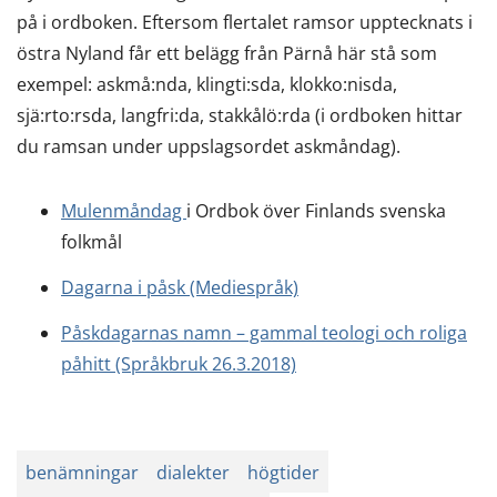
på i ordboken. Eftersom flertalet ramsor upptecknats i
östra Nyland får ett belägg från Pärnå här stå som
exempel: askmå:nda, klingti:sda, klokko:nisda,
sjä:rto:rsda, langfri:da, stakkålö:rda (i ordboken hittar
du ramsan under uppslagsordet askmåndag).
Mulenmåndag
i Ordbok över Finlands svenska
folkmål
Dagarna i påsk (Mediespråk)
Påskdagarnas namn – gammal teologi och roliga
påhitt (Språkbruk 26.3.2018)
benämningar
dialekter
högtider