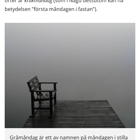
orter är
kråkmåndag
(som i Nagu dessutom kan ha
betydelsen ”första måndagen i fastan”).
Gråmåndag är ett av namnen på måndagen i stilla