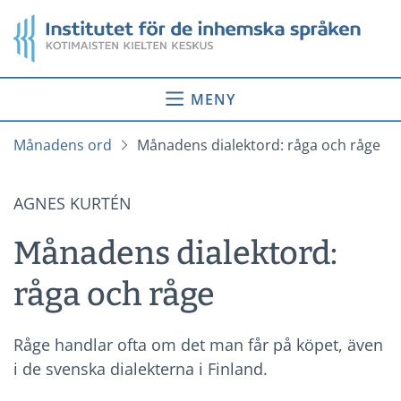
Gå
Startsida
till
innehåll
MENY
Månadens ord
Månadens dialektord: råga och råge
AGNES KURTÉN
Månadens dialektord:
råga och råge
Råge handlar ofta om det man får på köpet, även
i de svenska dialekterna i Finland.