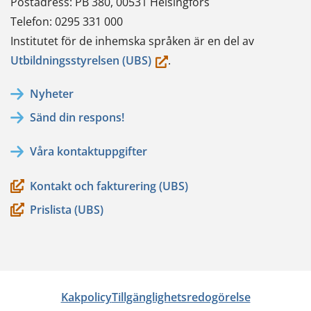
Postadress: PB 380, 00531 Helsingfors
Telefon: 0295 331 000
Institutet för de inhemska språken är en del av
(du
Utbildningsstyrelsen (UBS)
.
flyttar
Nyheter
till
Sänd din respons!
en
annan
Våra kontaktuppgifter
tjänst)
Kontakt och fakturering (UBS)
Prislista (UBS)
Kakpolicy
Tillgänglighetsredogörelse