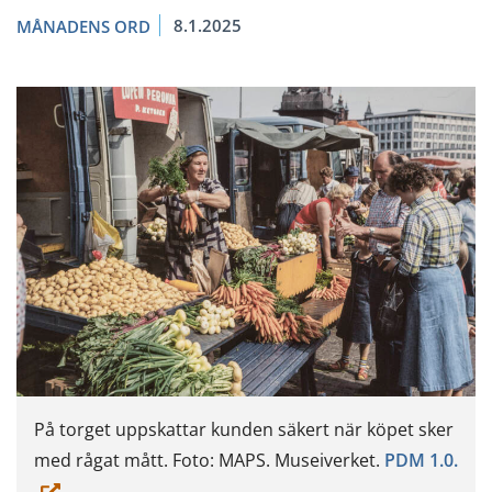
8.1.2025
MÅNADENS ORD
På torget uppskattar kunden säkert när köpet sker
(du
med rågat mått. Foto: MAPS. Museiverket.
PDM 1.0.
flyt