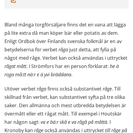
till
en
ann
Bland många torgförsäljare finns det en vana att lägga
tjän
på lite extra då man köper bär eller potatis av dem.
Enligt Ordbok över Finlands svenska folkmål är en av
betydelserna för verbet
råga
just detta, att fylla på
något med råge. Verbet kan också användas i uttrycket
rågat mått
. I Strömfors har en person förklarat:
he ä
roga må:tt nä:r e ä yvi bräddana
.
Utöver verbet
råga
finns också substantivet
råge
. Till
skillnad från verbet, kan substantivet syfta på tre olika
saker. Den allmänna och mest utbredda betydelsen är
övermått eller ett rågat mått. Till exempel i Houtskär
har någon sagt:
va e bä:r skå e va rågå på måttä
. I
Kronoby kan
råge
också användas i uttrycket
till råge på