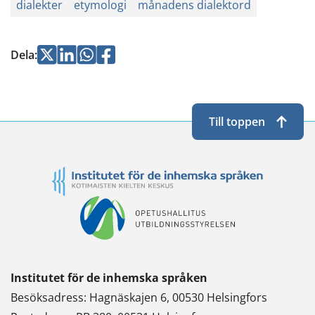
dialekter
etymologi
månadens dialektord
Jaa
Jaa
Jaa
Jaa
Dela
:
Twitterissä
LinkedInissä
WhatsApissa
Facebookissa
Till toppen
Institutet för de inhemska språken
Besöksadress: Hagnäskajen 6, 00530 Helsingfors