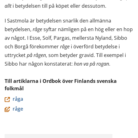
allt
i betydelsen till på köpet eller dessutom.
I Sastmola är betydelsen snarlik den allmänna
betydelsen,
råge
syftar nämligen på en hög eller en hop
av något. I Esse, Solf, Pargas, mellersta Nyland, Sibbo
och Borgå förekommer
råge
i överförd betydelse i
uttrycket
på rågen
, som betyder gravid. Till exempel i
Sibbo har någon konstaterat:
hon va på rogan
.
Till artiklarna i Ordbok över Finlands svenska
folkmål
råga
råge