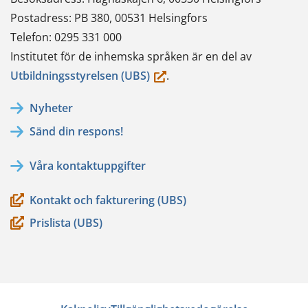
Postadress: PB 380, 00531 Helsingfors
Telefon: 0295 331 000
Institutet för de inhemska språken är en del av
(du
Utbildningsstyrelsen (UBS)
.
flyttar
Nyheter
till
Sänd din respons!
en
annan
Våra kontaktuppgifter
tjänst)
Kontakt och fakturering (UBS)
Prislista (UBS)