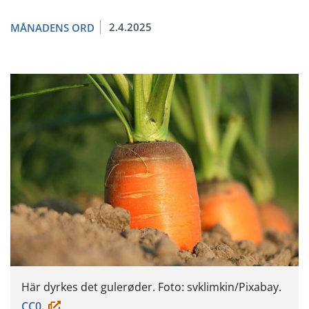
2.4.2025
MÅNADENS ORD
Här dyrkes det gulerøder. Foto: svklimkin/Pixabay.
(öppnas
CC0.