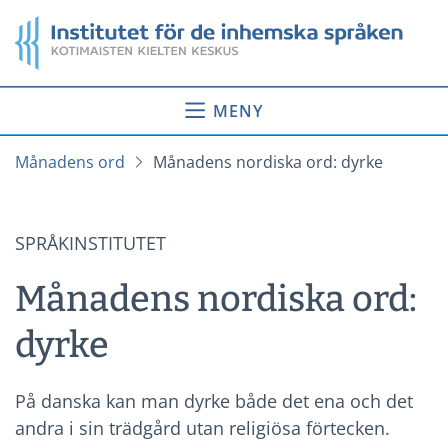
Gå
Startsida
till
innehåll
MENY
Månadens ord
Månadens nordiska ord: dyrke
SPRÅKINSTITUTET
Månadens nordiska ord:
dyrke
På danska kan man dyrke både det ena och det
andra i sin trädgård utan religiösa förtecken.