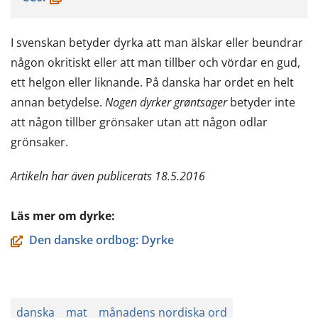
i
ett
I svenskan betyder dyrka att man älskar eller beundrar
nytt
någon okritiskt eller att man tillber och vördar en gud,
fönster,
ett helgon eller liknande. På danska har ordet en helt
du
annan betydelse.
Nogen dyrker grøntsager
betyder inte
flyttar
att någon tillber grönsaker utan att någon odlar
till
grönsaker.
en
annan
Artikeln har även publicerats 18.5.2016
tjänst)
Läs mer om dyrke:
Den danske ordbog: Dyrke
danska
mat
månadens nordiska ord