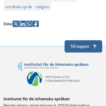
nordiska språk
religion
Jaa
Jaa
Jaa
Jaa
Dela
:
Twitterissä
LinkedInissä
WhatsApissa
Facebookissa
Till toppen
Institutet för de inhemska språken
Besöksadress: Hagnäskajen 6, 00530 Helsingfors