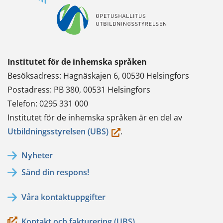
Institutet för de inhemska språken
Besöksadress: Hagnäskajen 6, 00530 Helsingfors
Postadress: PB 380, 00531 Helsingfors
Telefon: 0295 331 000
Institutet för de inhemska språken är en del av
(du
Utbildningsstyrelsen (UBS)
.
flyttar
Nyheter
till
Sänd din respons!
en
annan
Våra kontaktuppgifter
tjänst)
Kontakt och fakturering (UBS)