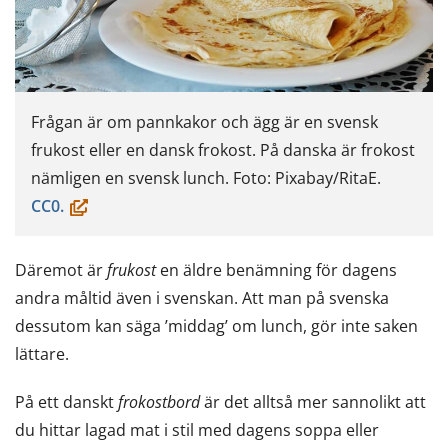
Frågan är om pannkakor och ägg är en svensk
frukost eller en dansk frokost. På danska är frokost
nämligen en svensk lunch. Foto: Pixabay/RitaE.
(öppnas
CC0.
i
ett
Däremot är
frukost
en äldre benämning för dagens
nytt
andra måltid även i svenskan. Att man på svenska
fönster,
dessutom kan säga ’middag’ om lunch, gör inte saken
du
lättare.
flyttar
till
På ett danskt
frokostbord
är det alltså mer sannolikt att
en
du hittar lagad mat i stil med dagens soppa eller