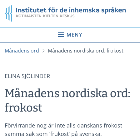
Gå
Startsida
till
innehåll
MENY
Månadens ord
Månadens nordiska ord: frokost
ELINA SJÖLINDER
Månadens nordiska ord:
frokost
Förvirrande nog är inte alls danskans frokost
samma sak som ’frukost’ på svenska.