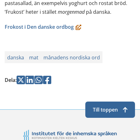
annan
pastasallad, än exempelvis yoghurt och rostat bröd.
tjänst)
’Frukost’ heter i stället
morgenmad
på danska.
(öppnas
Frokost i Den danske ordbog
i
ett
nytt
danska
mat
månadens nordiska ord
fönster,
du
flyttar
Jaa
Jaa
Jaa
Jaa
Dela
:
till
Twitterissä
LinkedInissä
WhatsApissa
Facebookissa
en
annan
Till toppen
tjänst)