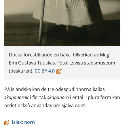
Docka föreställande en häxa, tillverkad av Meg
Emi Gustava Tuuskas. Foto: Lovisa stadsmuseum
(öppnas
(beskuren).
CC BY 4.0
i
ett
På isländska kan de tre ödesgudinnorna kallas
nytt
skapanornir
i flertal,
skapanorn
i ental. I pluralform kan
fönster,
ordet också användas om själva ödet.
du
flyttar
Islex: norn
till