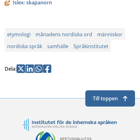
Islex: skapanorn
en
annan
tjänst)
etymologi
månadens nordiska ord
människor
nordiska språk
samhälle
Språkinstitutet
Jaa
Jaa
Jaa
Jaa
Dela
:
Twitterissä
LinkedInissä
WhatsApissa
Facebookissa
Till toppen