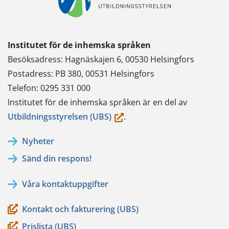
Institutet för de inhemska språken
Besöksadress: Hagnäskajen 6, 00530 Helsingfors
Postadress: PB 380, 00531 Helsingfors
Telefon: 0295 331 000
Institutet för de inhemska språken är en del av
(du
Utbildningsstyrelsen (UBS)
.
flyttar
Nyheter
till
Sänd din respons!
en
annan
Våra kontaktuppgifter
tjänst)
Kontakt och fakturering (UBS)
Prislista (UBS)