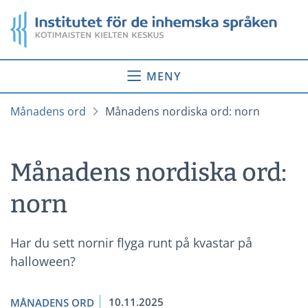
Gå
Startsida
till
innehåll
MENY
Månadens ord
Månadens nordiska ord: norn
Månadens nordiska ord:
norn
Har du sett nornir flyga runt på kvastar på
halloween?
10.11.2025
MÅNADENS ORD