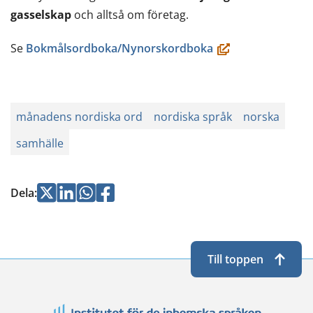
gasselskap
och alltså om företag.
(öppnas
Se
Bokmålsordboka/Nynorskordboka
i
ett
nytt
månadens nordiska ord
nordiska språk
norska
fönster,
samhälle
du
flyttar
till
Jaa
Jaa
Jaa
Jaa
Dela
:
en
Twitterissä
LinkedInissä
WhatsApissa
Facebookissa
annan
tjänst)
Till toppen