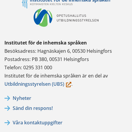
Institutet för de inhemska språken
Besöksadress: Hagnäskajen 6, 00530 Helsingfors
Postadress: PB 380, 00531 Helsingfors
Telefon: 0295 331 000
Institutet för de inhemska språken är en del av
(du
Utbildningsstyrelsen (UBS)
.
flyttar
Nyheter
till
Sänd din respons!
en
annan
Våra kontaktuppgifter
tjänst)