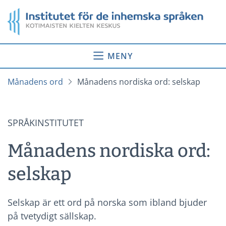
Gå
Startsida
till
innehåll
MENY
Månadens ord
Månadens nordiska ord: selskap
SPRÅKINSTITUTET
Månadens nordiska ord:
selskap
Selskap är ett ord på norska som ibland bjuder
på tvetydigt sällskap.