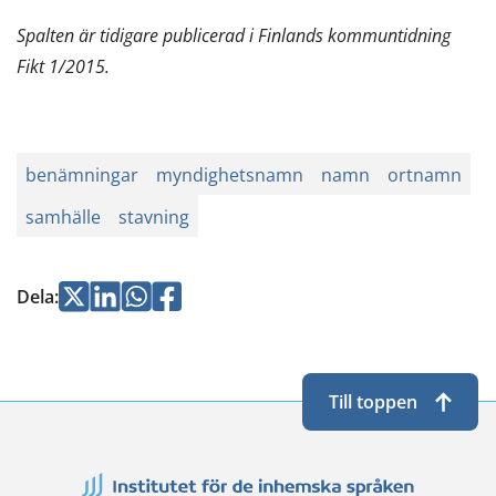
Spalten är tidigare publicerad i Finlands kommuntidning
Fikt 1/2015.
benämningar
myndighetsnamn
namn
ortnamn
samhälle
stavning
Jaa
Jaa
Jaa
Jaa
Dela
:
Twitterissä
LinkedInissä
WhatsApissa
Facebookissa
Till toppen