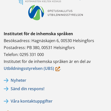
Institutet för de inhemska språken
Besöksadress: Hagnäskajen 6, 00530 Helsingfors
Postadress: PB 380, 00531 Helsingfors
Telefon: 0295 331 000
Institutet för de inhemska språken är en del av
(du
Utbildningsstyrelsen (UBS)
.
flyttar
Nyheter
till
Sänd din respons!
en
annan
Våra kontaktuppgifter
tjänst)