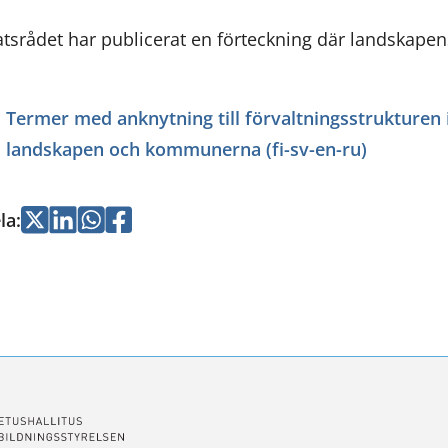
atsrådet har publicerat en förteckning där landskape
Termer med anknytning till förvaltningsstrukture
landskapen och kommunerna (fi-sv-en-ru)
la
:
Jaa
Jaa
Jaa
Jaa
Twitterissä
LinkedInissä
WhatsApissa
Facebookissa