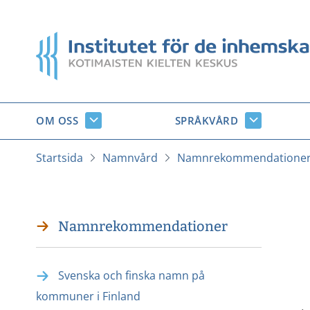
Gå
till
Startsida
innehåll
OM OSS
SPRÅKVÅRD
Om
Språkvård
oss
undersido
undersidor
Startsida
Namnvård
Namnrekommendatione
Namnrekommendationer
Svenska och finska namn på
kommuner i Finland