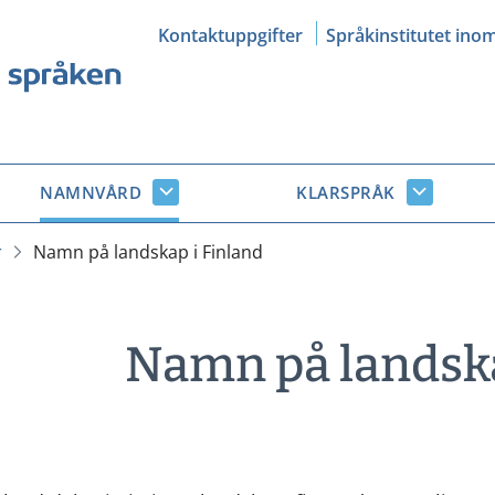
Kontaktuppgifter
Språkinstitutet ino
NAMNVÅRD
KLARSPRÅK
Namnvård
Klarsprå
r
undersidor
undersid
r
Namn på landskap i Finland
Namn på landska