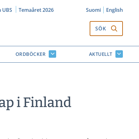
m UBS
Temaåret 2026
Suomi
English
SÖK
ORDBÖCKER
AKTUELLT
k
Ordböcker
Aktuellt
or
undersidor
undersi
p i Finland