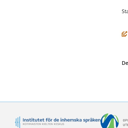
St
De