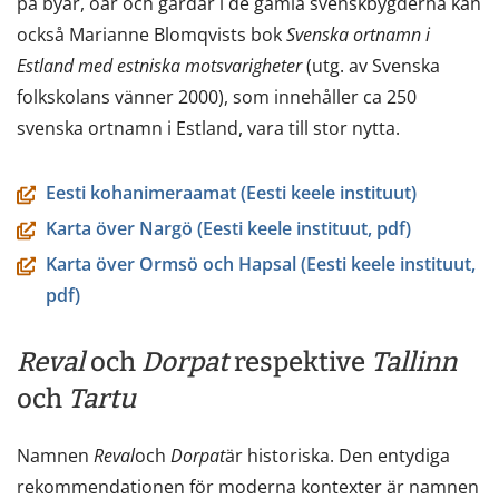
på byar, öar och gårdar i de gamla svenskbygderna kan
också Marianne Blomqvists bok
Svenska ortnamn i
Estland
med estniska motsvarigheter
(utg. av Svenska
folkskolans vänner 2000), som innehåller ca 250
svenska ortnamn i Estland, vara till stor nytta.
Eesti kohanimeraamat (Eesti keele instituut)
Karta över Nargö (Eesti keele instituut, pdf)
Karta över Ormsö och Hapsal (Eesti keele instituut,
pdf)
Reval
och
Dorpat
respektive
Tallinn
och
Tartu
Namnen
Reval
och
Dorpat
är historiska. Den entydiga
rekommendationen för moderna kontexter är namnen