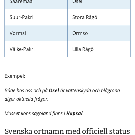
Saaremaa
Ösel
Suur-Pakri
Stora Rågö
Vormsi
Ormsö
Väike-Pakri
Lilla Rågö
Exempel:
Både hos oss och på
Ösel
är vattenskydd och blågröna
alger aktuella frågor.
Museet Ilons sagoland finns i
Hapsal
.
Svenska ortnamn med officiell status