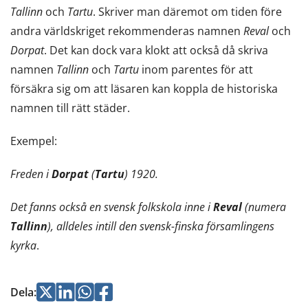
Tallinn
och
Tartu
. Skriver man däremot om tiden före
andra världskriget rekommenderas namnen
Reval
och
Dorpat
. Det kan dock vara klokt att också då skriva
namnen
Tallinn
och
Tartu
inom parentes för att
försäkra sig om att läsaren kan koppla de historiska
namnen till rätt städer.
Exempel:
Freden i
Dorpat
(
Tartu
) 1920.
Det fanns också en svensk folkskola inne i
Reval
(numera
Tallinn
), alldeles intill den svensk-finska församlingens
kyrka
.
Jaa
Jaa
Jaa
Jaa
Dela
: