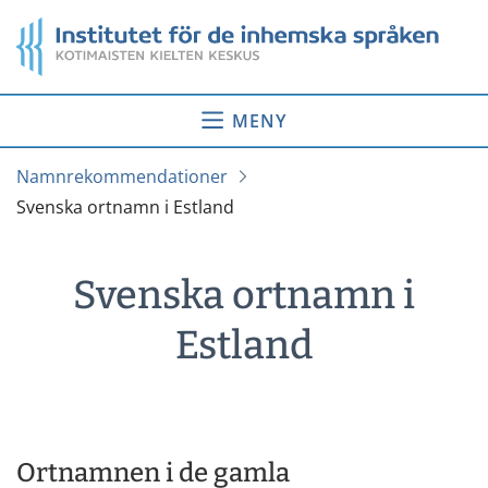
Gå
Startsida
till
innehåll
MENY
Namnrekommendationer
Svenska ortnamn i Estland
Svenska ortnamn i
Estland
Ortnamnen i de gamla