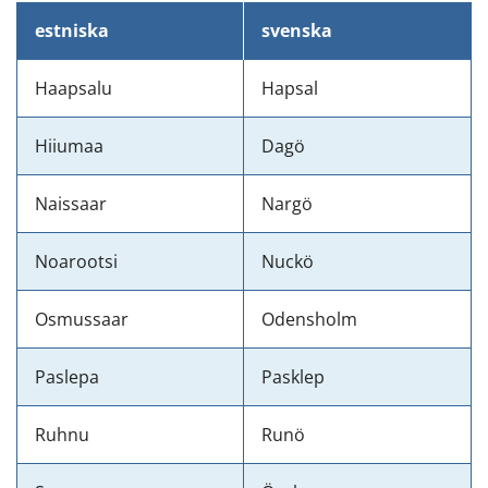
estniska
svenska
Haapsalu
Hapsal
Hiiumaa
Dagö
Naissaar
Nargö
Noarootsi
Nuckö
Osmussaar
Odensholm
Paslepa
Pasklep
Ruhnu
Runö