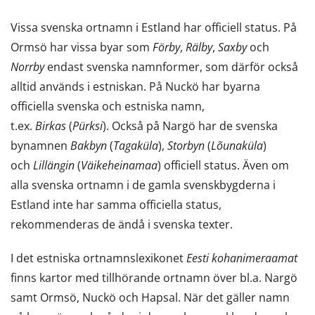
Vissa svenska ortnamn i Estland har officiell status. På
Ormsö har vissa byar som
Förby
,
Rälby
,
Saxby
och
Norrby
endast svenska namnformer, som därför också
alltid används i estniskan. På Nuckö har byarna
officiella svenska och estniska namn,
t.ex.
Birkas
(
Pürksi
). Också på Nargö har de svenska
bynamnen
Bakbyn
(
Tagaküla
),
Storbyn
(
Lõunaküla
)
och
Lillängin
(
Väikeheinamaa
) officiell status. Även om
alla svenska ortnamn i de gamla svenskbygderna i
Estland inte har samma officiella status,
rekommenderas de ändå i svenska texter.
I det estniska ortnamnslexikonet
Eesti kohanimeraamat
finns kartor med tillhörande ortnamn över bl.a. Nargö
samt Ormsö, Nuckö och Hapsal. När det gäller namn