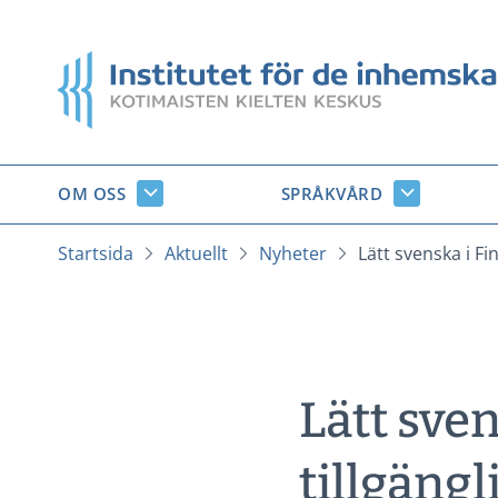
Gå
till
Startsida
innehåll
OM OSS
SPRÅKVÅRD
Om
Språkvård
oss
undersido
undersidor
Startsida
Aktuellt
Nyheter
Lätt svenska i Fi
Lätt sve
tillgängl