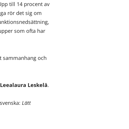
 Upp till 14 procent av
iga rör det sig om
funktionsnedsättning,
upper som ofta har
tiskt sammanhang och
Leealaura Leskelä
.
 svenska:
Lätt
.