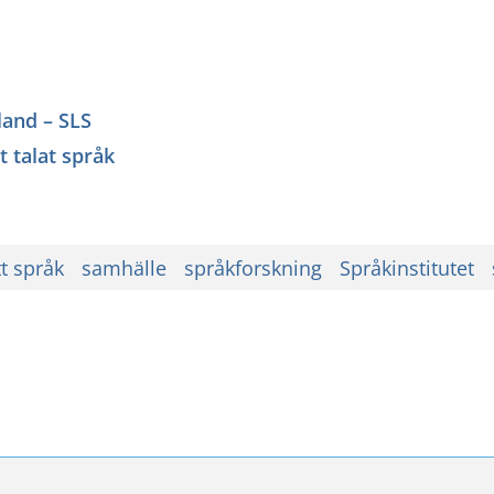
land – SLS
t talat språk
tt språk
samhälle
språkforskning
Språkinstitutet
ssa
ookissa