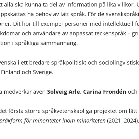
att alla ska kunna ta del av information på lika villkor.
ppskattas ha behov av lätt språk. För de svenskspråk
er. Dit hör till exempel personer med intellektuell 
kdomar och användare av anpassat teckenspråk – gr
sition i språkliga sammanhang.
venska i ett bredare språkpolitiskt och sociolingvis
 Finland och Sverige.
na medverkar även
Solveig Arle
,
Carina Frondén
och
et första större språkvetenskapliga projektet om lätt
språkform för minoriteter inom minoriteten
(2021–2024)