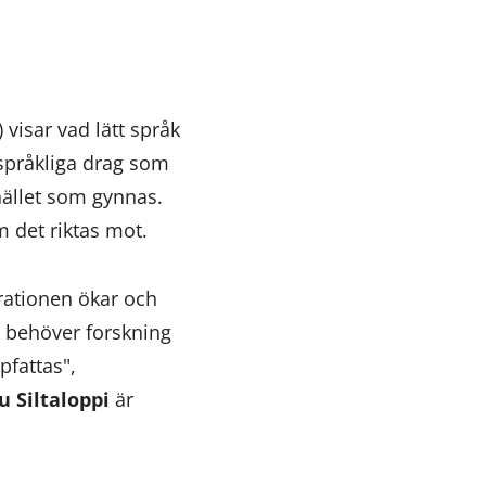
 visar vad lätt språk
 språkliga drag som
mhället som gynnas.
 det riktas mot.
grationen ökar och
i behöver forskning
pfattas",
u
Siltaloppi
är