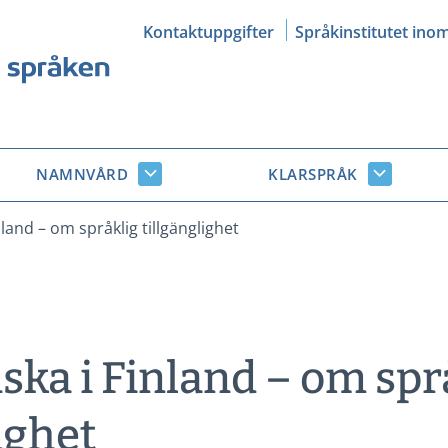
Kontaktuppgifter
Språkinstitutet ino
NAMNVÅRD
KLARSPRÅK
Namnvård
Klarsprå
r
undersidor
undersid
nland – om språklig tillgänglighet
nska i Finland – om spr
ighet