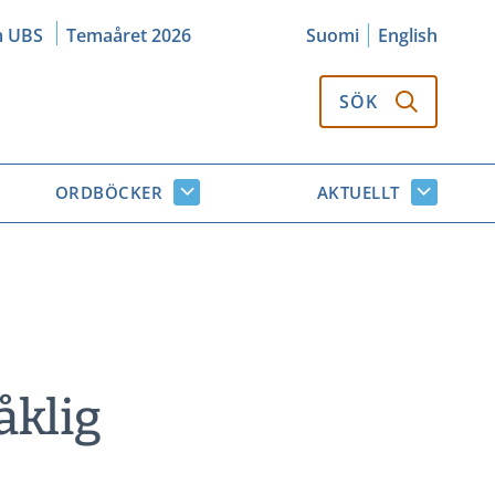
m UBS
Temaåret 2026
Suomi
English
SÖK
ORDBÖCKER
AKTUELLT
k
Ordböcker
Aktuellt
or
undersidor
undersi
åklig