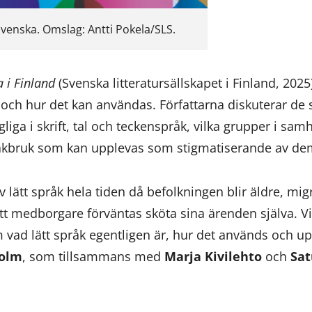
svenska. Omslag: Antti Pokela/SLS.
a i Finland
(Svenska litteratursällskapet i Finland, 2025)
 och hur det kan användas. Författarna diskuterar de
gliga i skrift, tal och teckenspråk, vilka grupper i sa
åkbruk som kan upplevas som stigmatiserande av dem
v lätt språk hela tiden då befolkningen blir äldre, mi
att medborgare förväntas sköta sina ärenden själva. V
m vad lätt språk egentligen är, hur det används och up
olm
, som tillsammans med
Marja
Kivilehto
och
Sat