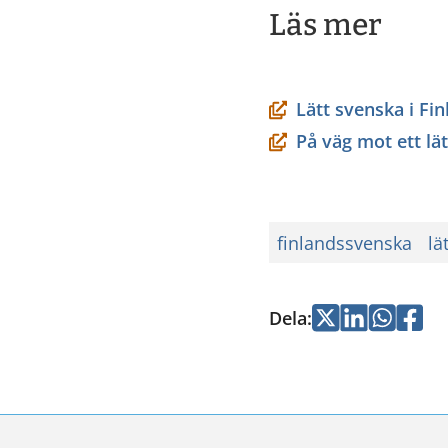
Läs mer
Lätt svenska i Fin
På väg mot ett lät
finlandssvenska
lä
Dela
:
Jaa
Jaa
Jaa
Jaa
Twitterissä
LinkedInissä
WhatsApi
Faceb