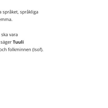
 språket, språkliga
hemma.
 ska vara
, säger
Tuuli
och folkminnen (Isof).