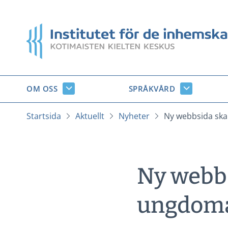
Gå
till
Startsida
innehåll
OM OSS
SPRÅKVÅRD
Om
Språkvård
oss
undersido
undersidor
Startsida
Aktuellt
Nyheter
Ny webbsida ska
Ny webbs
ungdomar