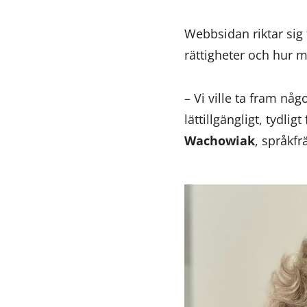
Webbsidan riktar sig 
rättigheter och hur 
– Vi ville ta fram nå
lättillgängligt, tydli
Wachowiak
, språkfr