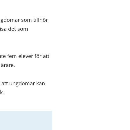
ungdomar som tillhör
läsa det som
te fem elever för att
lärare.
vi att ungdomar kan
k.