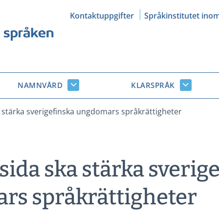
Kontaktuppgifter
Språkinstitutet ino
NAMNVÅRD
KLARSPRÅK
Namnvård
Klarsprå
r
undersidor
undersid
 stärka sverigefinska ungdomars språkrättigheter
ida ska stärka sverig
s språkrättigheter