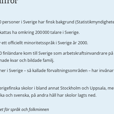
iffror
 personer i Sverige har finsk bakgrund (Statistikmyndighete
attas ha omkring 200 000 talare i Sverige.
 ett officiellt minoritetsspråk i Sverige år 2000.
0 finländare kom till Sverige som arbetskraftsinvandrare på
ade kvar och bildade familj.
r i Sverige – så kallade förvaltningsområden – har invånare 
verigefinska skolor i bland annat Stockholm och Uppsala, m
ka och svenska, på andra håll har skolor lagts ned.
utet för språk och folkminnen