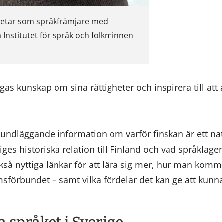
betar som språkfrämjare med
å Institutet för språk och folkminnen
ngas kunskap om sina rättigheter och inspirera till att
ndläggande information om varför finskan är ett nat
iges historiska relation till Finland och vad språklag
kså nyttiga länkar för att lära sig mer, hur man kom
förbundet – samt vilka fördelar det kan ge att kunna 