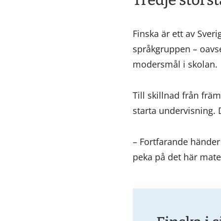
Tredje störst
Finska är ett av Sver
språkgruppen
–
oavse
modersmål i skolan.
Till skillnad från fr
starta undervisning. 
– Fortfarande händer d
peka på det här mate