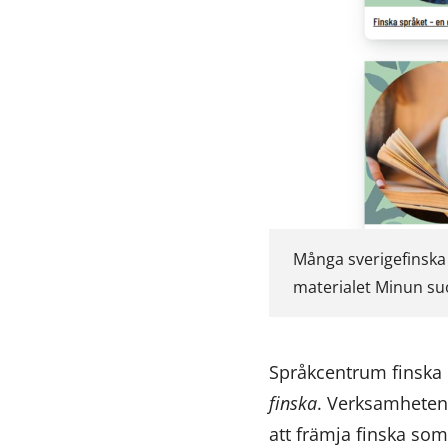
Många sverigefinska u
materialet Minun su
Språkcentrum finska h
finska
. Verksamheten 
att främja finska som