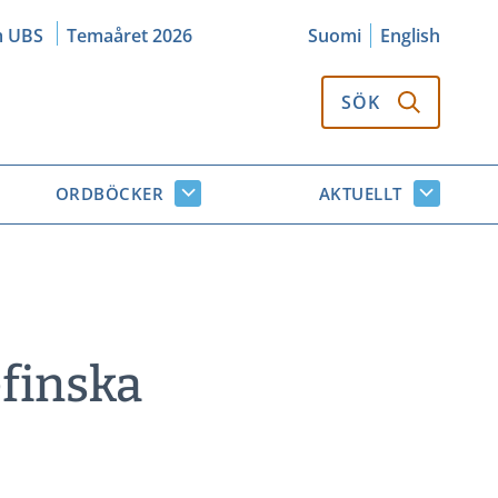
m UBS
Temaåret 2026
Suomi
English
SÖK
ORDBÖCKER
AKTUELLT
k
Ordböcker
Aktuellt
or
undersidor
undersi
efinska