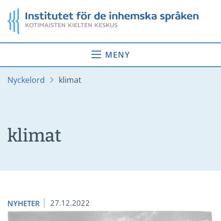
Gå
Startsida
till
innehåll
MENY
Nyckelord
klimat
klimat
27.12.2022
NYHETER