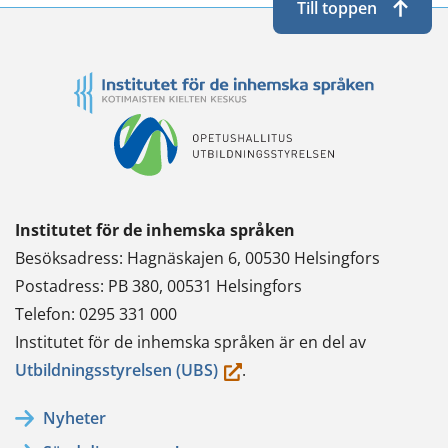
Till toppen
Institutet för de inhemska språken
Besöksadress: Hagnäskajen 6, 00530 Helsingfors
Postadress: PB 380, 00531 Helsingfors
Telefon: 0295 331 000
Institutet för de inhemska språken är en del av
(du
Utbildningsstyrelsen (UBS)
.
flyttar
Nyheter
till