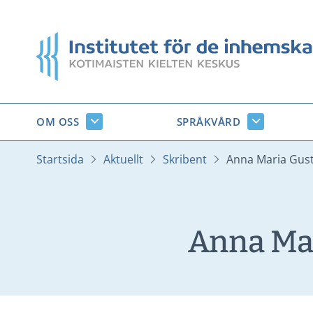
Gå
till
Startsida
innehåll
OM OSS
SPRÅKVÅRD
Om
Språkvård
oss
undersido
undersidor
Startsida
Aktuellt
Skribent
Anna Maria Gus
Anna Ma