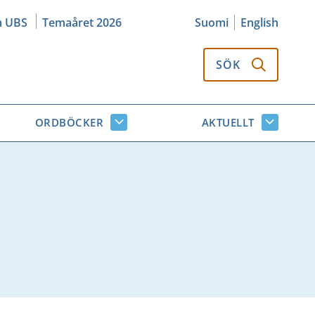
m UBS
Temaåret 2026
Suomi
English
SÖK
ORDBÖCKER
AKTUELLT
k
Ordböcker
Aktuellt
or
undersidor
undersi