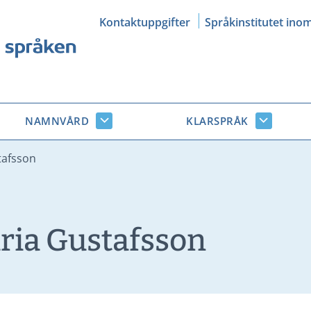
Kontaktuppgifter
Språkinstitutet ino
NAMNVÅRD
KLARSPRÅK
Namnvård
Klarsprå
r
undersidor
undersid
tafsson
ria Gustafsson