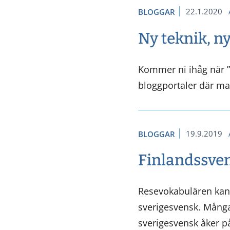
22.1.2020
BLOGGAR
Ny teknik, n
Kommer ni ihåg när ”a
bloggportaler där ma
19.9.2019
BLOGGAR
Finlandssve
Resevokabulären kan 
sverigesvensk. Många
sverigesvensk åker på