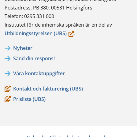
Postadress: PB 380, 00531 Helsingfors
Telefon: 0295 331 000
Institutet för de inhemska språken är en del av
(du
Utbildningsstyrelsen (UBS)
.
flyttar
Nyheter
till
Sänd din respons!
en
annan
Våra kontaktuppgifter
tjänst)
Kontakt och fakturering (UBS)
Prislista (UBS)