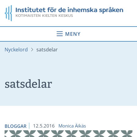
Gå
Startsida
till
innehåll
MENY
Nyckelord
satsdelar
satsdelar
12.5.2016
Monica Äikäs
BLOGGAR