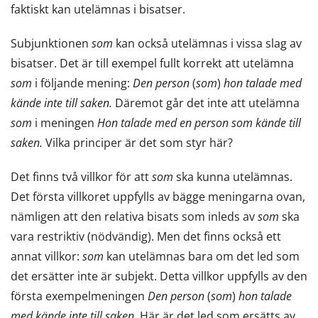
faktiskt kan utelämnas i bisatser.
Subjunktionen
som
kan också utelämnas i vissa slag av
bisatser. Det är till exempel fullt korrekt att utelämna
som
i följande mening:
Den person
(
som
)
hon talade med
kände inte till saken.
Däremot går det inte att utelämna
som
i meningen
Hon talade med en person som kände till
saken.
Vilka principer är det som styr här?
Det finns två villkor för att
som
ska kunna utelämnas.
Det första villkoret uppfylls av bägge meningarna ovan,
nämligen att den relativa bisats som inleds av
som
ska
vara restriktiv (nödvändig). Men det finns också ett
annat villkor:
som
kan utelämnas bara om det led som
det ersätter inte är subjekt. Detta villkor uppfylls av den
första exempelmeningen
Den person
(
som
)
hon talade
med kände inte till saken.
Här är det led som ersätts av