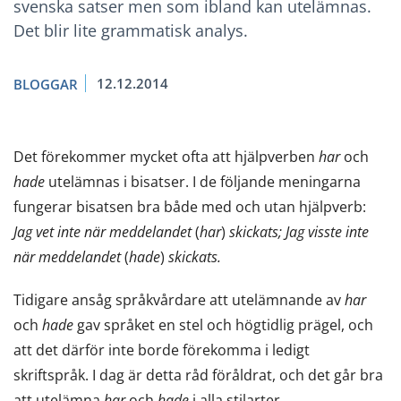
svenska satser men som ibland kan utelämnas.
Det blir lite grammatisk analys.
12.12.2014
BLOGGAR
Det förekommer mycket ofta att hjälpverben
har
och
hade
utelämnas i bisatser. I de följande meningarna
fungerar bisatsen bra både med och utan hjälpverb:
Jag vet inte när meddelandet
(
har
)
skickats; Jag visste inte
när meddelandet
(
hade
)
skickats.
Tidigare ansåg språkvårdare att utelämnande av
har
och
hade
gav språket en stel och högtidlig prägel, och
att det därför inte borde förekomma i ledigt
skriftspråk. I dag är detta råd föråldrat, och det går bra
att utelämna
har
och
hade
i alla stilarter.