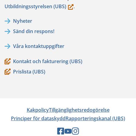
(du
Utbildningsstyrelsen (UBS)
.
flyttar
Nyheter
till
Sänd din respons!
en
annan
Våra kontaktuppgifter
tjänst)
Kontakt och fakturering (UBS)
Prislista (UBS)
Kakpolicy
Tillgänglighetsredogörelse
Principer för dataskydd
Rapporteringskanal (UBS)
Sociala
Sociala
Sociala