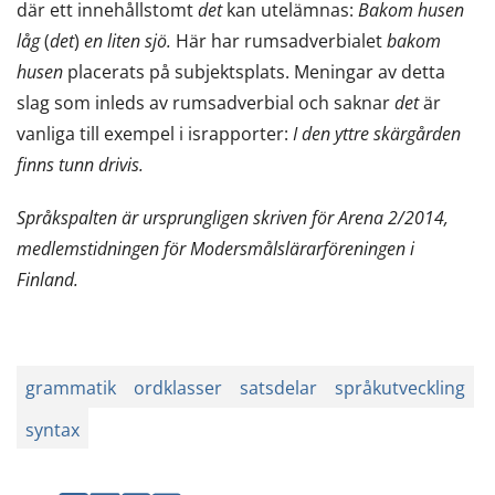
där ett innehållstomt
det
kan utelämnas:
Bakom husen
låg
(
det
)
en liten sjö.
Här har rumsadverbialet
bakom
husen
placerats på subjektsplats. Meningar av detta
slag som inleds av rumsadverbial och saknar
det
är
vanliga till exempel i israpporter:
I den yttre skärgården
finns tunn drivis.
Språkspalten är ursprungligen skriven för Arena 2/2014,
medlemstidningen för Modersmålslärarföreningen i
Finland.
grammatik
ordklasser
satsdelar
språkutveckling
syntax