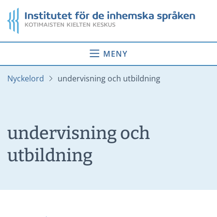
Gå
Startsida
till
innehåll
MENY
Nyckelord
undervisning och utbildning
undervisning och
utbildning