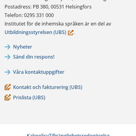
Postadress: PB 380, 00531 Helsingfors
Telefon: 0295 331 000
Institutet för de inhemska språken är en del av
(du
Utbildningsstyrelsen (UBS)
.
flyttar
Nyheter
till
Sänd din respons!
en
annan
Våra kontaktuppgifter
tjänst)
Kontakt och fakturering (UBS)
Prislista (UBS)
Kakpolicy
Tillgänglighetsredogörelse