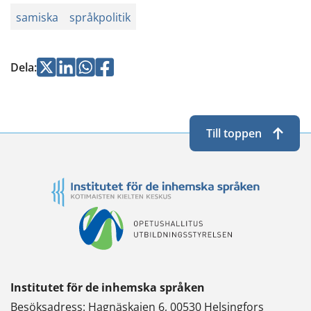
samiska
språkpolitik
Jaa
Jaa
Jaa
Jaa
Dela
:
Twitterissä
LinkedInissä
WhatsApissa
Facebookissa
Till toppen
Institutet för de inhemska språken
Besöksadress: Hagnäskajen 6, 00530 Helsingfors