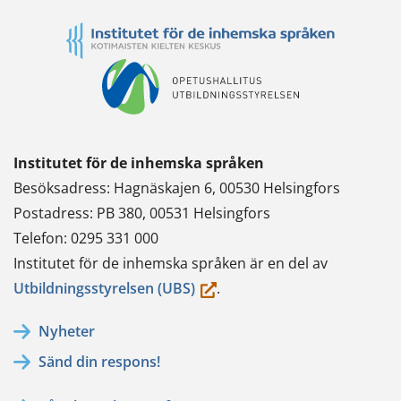
Institutet för de inhemska språken
Besöksadress: Hagnäskajen 6, 00530 Helsingfors
Postadress: PB 380, 00531 Helsingfors
Telefon: 0295 331 000
Institutet för de inhemska språken är en del av
(du
Utbildningsstyrelsen (UBS)
.
flyttar
Nyheter
till
Sänd din respons!
en
annan