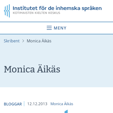
Gå
Startsida
till
innehåll
MENY
Skribent
Monica Äikäs
Monica Äikäs
12.12.2013
Monica Äikäs
BLOGGAR