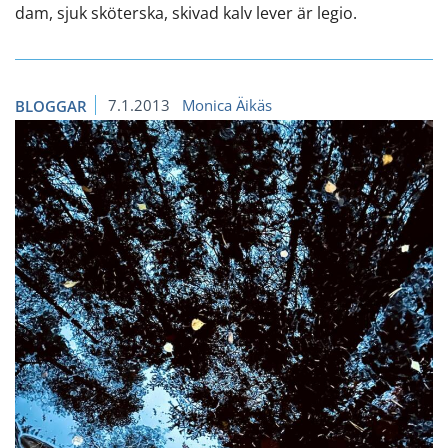
dam, sjuk sköterska, skivad kalv lever är legio.
7.1.2013
Monica Äikäs
BLOGGAR