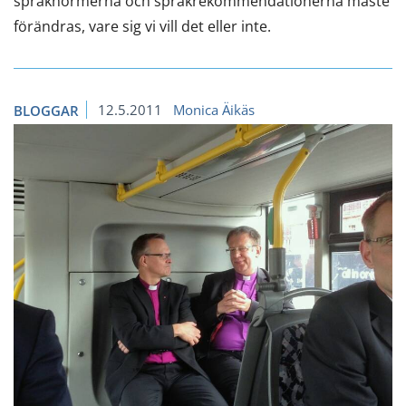
språknormerna och språkrekommendationerna måste
förändras, vare sig vi vill det eller inte.
12.5.2011
Monica Äikäs
BLOGGAR