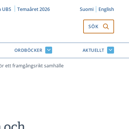
m UBS
Temaåret 2026
Suomi
English
SÖK
ORDBÖCKER
AKTUELLT
k
Ordböcker
Aktuellt
or
undersidor
undersi
för ett framgångsrikt samhälle
m och