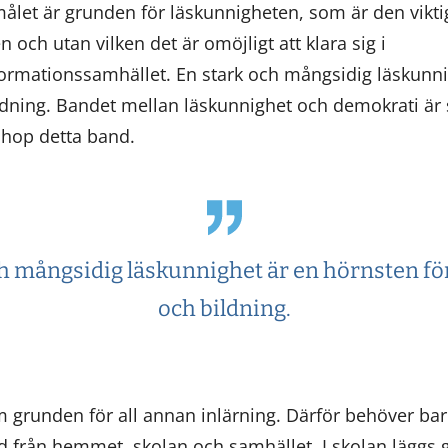
let är grunden för läskunnigheten, som är den vikti
och utan vilken det är omöjligt att klara sig i
formationssamhället. En stark och mångsidig läskunni
ldning. Bandet mellan läskunnighet och demokrati är s
 ihop detta band.
ch mångsidig läskunnighet är en hörnsten fö
och bildning.
 grunden för all annan inlärning. Därför behöver ba
öd från hemmet, skolan och samhället. I skolan läggs 