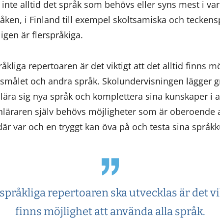
t inte alltid det språk som behövs eller syns mest i va
råken, i Finland till exempel skoltsamiska och teckensp
gen är flerspråkiga.
liga repertoaren är det viktigt att det alltid finns mö
målet och andra språk. Skolundervisningen lägger g
ära sig nya språk och komplettera sina kunskaper i a
inläraren själv behövs möjligheter som är oberoende 
är var och en tryggt kan öva på och testa sina språk
 språkliga repertoaren ska utvecklas är det vik
finns möjlighet att använda alla språk.