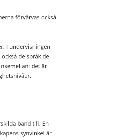
aperna förvärvas också
r. I undervisningen
 också de språk de
insemellan: det är
ighetsnivåer.
s
kilda band till. En
kapens synvinkel är