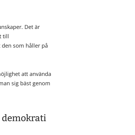
unskaper. Det är
till
 den som håller på
möjlighet att använda
r man sig bäst genom
h demokrati