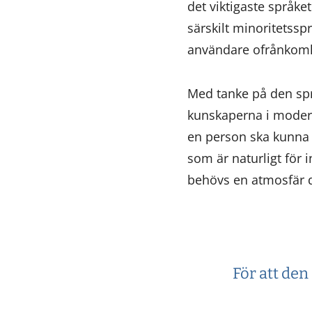
det viktigaste språke
särskilt minoritetssp
användare ofrånkomli
Med tanke på den språk
kunskaperna i moders
en person ska kunna l
som är naturligt för 
behövs en atmosfär d
För att den