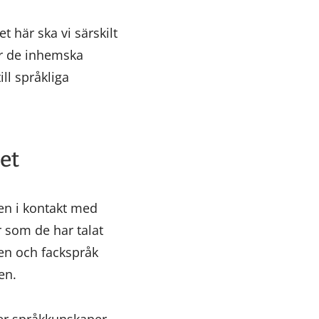
 här ska vi särskilt
ör de inhemska
ll språkliga
het
en i kontakt med
r som de har talat
en och fackspråk
ven.
mer språkkunskaper