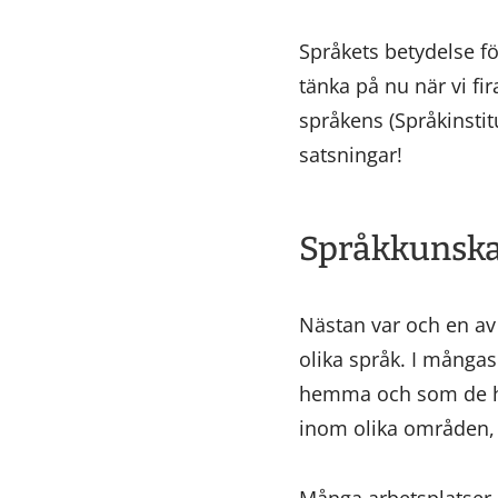
Språkets betydelse fö
tänka på nu när vi fi
språkens (Språkinstitu
satsningar!
Språkkunskap
Nästan var och en av
olika språk. I mångas
hemma och som de har
inom olika områden, h
Många arbetsplatser ä