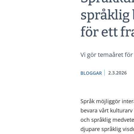
språklig
för ett 
Vi gör temaåret fö
2.3.2026
BLOGGAR
Språk möjliggör inte
bevara vårt kulturar
och språklig medvete
djupare språklig vis