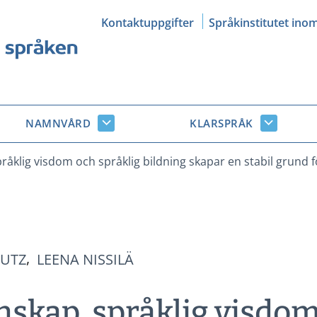
Kontaktuppgifter
Språkinstitutet ino
NAMNVÅRD
KLARSPRÅK
Namnvård
Klarsprå
r
undersidor
undersid
råklig visdom och språklig bildning skapar en stabil grund 
EUTZ
LEENA NISSILÄ
skap, språklig visdo