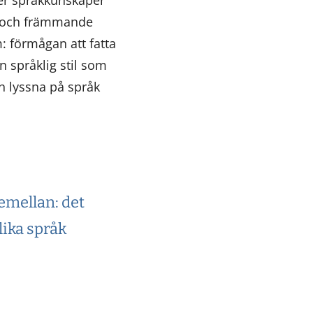
t och främmande
: förmågan att fatta
n språklig stil som
h lyssna på språk
emellan: det
lika språk