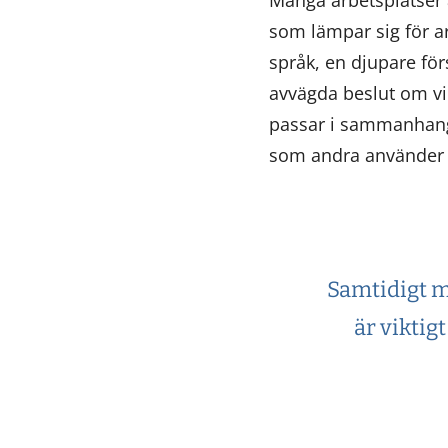
som lämpar sig för a
språk, en djupare för
avvägda beslut om vil
passar i sammanhange
som andra använder 
Samtidigt m
är viktig