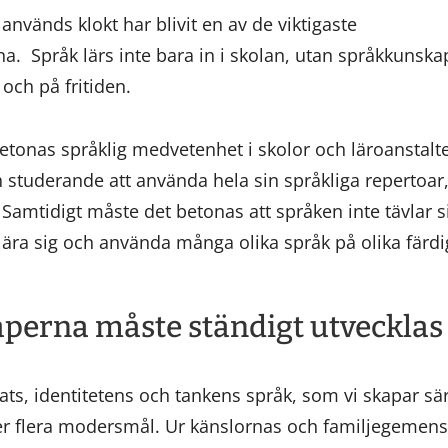
vänds klokt har blivit en av de viktigaste
na. Språk lärs inte bara in i skolan, utan språkkunsk
t och på fritiden.
etonas språklig medvetenhet i skolor och läroanstalte
studerande att använda hela sin språkliga repertoar,
 Samtidigt måste det betonas att språken inte tävlar s
, lära sig och använda många olika språk på olika färd
perna måste ständigt utveckla
ts, identitetens och tankens språk, som vi skapar särs
ler flera modersmål. Ur känslornas och familjegemens