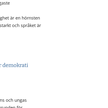
gaste
ghet är en hörnsten
tarkt och språket är
r demokrati
rns och ungas
grunden för