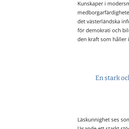
Kunskaper i modersmå
medborgarfärdigheten 
det västerländska in
för demokrati och bi
den kraft som håller
En stark o
Läskunnighet ses som
läsande ett starkt st