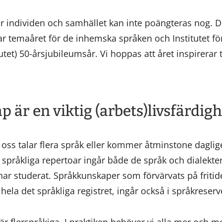
r individen och samhället kan inte poängteras nog. Det
rar temaåret för de inhemska språken och Institutet f
tet) 50-årsjubileumsår. Vi hoppas att året inspirerar ti
 är en viktig (arbets)livsfärdig
 oss talar flera språk eller kommer åtminstone daglig
 språkliga repertoar ingår både de språk och dialekte
 studerat. Språkkunskaper som förvärvats på fritid
ela det språkliga registret, ingår också i språkreser
r flerspråkiga. I praktiken behöver vi alla mer och 