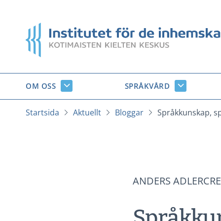
Gå
till
Startsida
innehåll
OM OSS
SPRÅKVÅRD
Om
Språkvård
oss
undersido
undersidor
Startsida
Aktuellt
Bloggar
Språkkunskap, sp
ANDERS ADLERCR
Språkkun