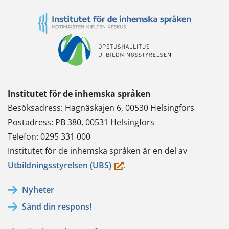
Institutet för de inhemska språken
Besöksadress: Hagnäskajen 6, 00530 Helsingfors
Postadress: PB 380, 00531 Helsingfors
Telefon: 0295 331 000
Institutet för de inhemska språken är en del av
(du
Utbildningsstyrelsen (UBS)
.
flyttar
Nyheter
till
Sänd din respons!
en
annan