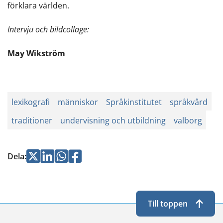
förklara världen.
Intervju och bildcollage:
May Wikström
lexikografi
människor
Språkinstitutet
språkvård
traditioner
undervisning och utbildning
valborg
Jaa
Jaa
Jaa
Jaa
Dela
:
Twitterissä
LinkedInissä
WhatsApissa
Facebookissa
Till toppen