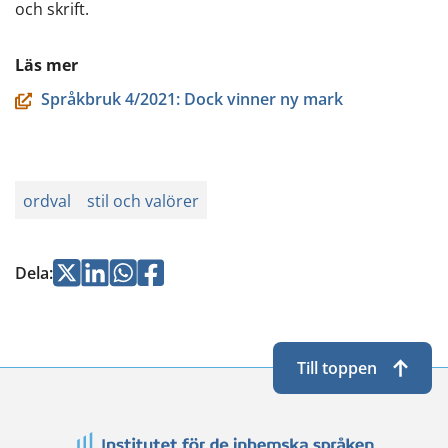
och skrift.
Läs mer
Språkbruk 4/2021: Dock vinner ny mark
ordval
stil och valörer
Jaa
Jaa
Jaa
Jaa
Dela
:
Twitterissä
LinkedInissä
WhatsApissa
Facebookissa
Till toppen