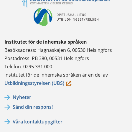
Institutet för de inhemska språken
Besöksadress: Hagnäskajen 6, 00530 Helsingfors
Postadress: PB 380, 00531 Helsingfors
Telefon: 0295 331 000
Institutet för de inhemska språken är en del av
(du
Utbildningsstyrelsen (UBS)
.
flyttar
Nyheter
till
Sänd din respons!
en
annan
Våra kontaktuppgifter
tjänst)