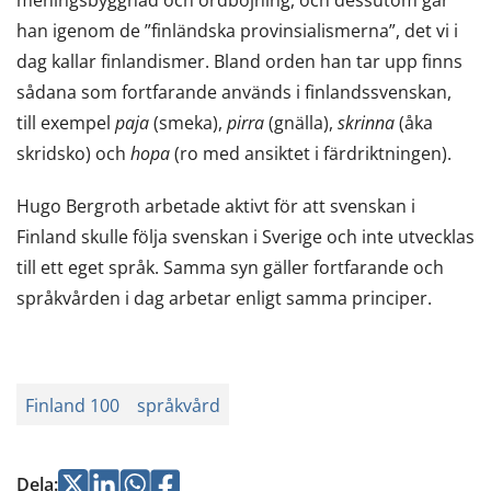
han igenom de ”finländska provinsialismerna”, det vi i
dag kallar finlandismer. Bland orden han tar upp finns
sådana som fortfarande används i finlandssvenskan,
till exempel
paja
(smeka),
pirra
(gnälla),
skrinna
(åka
skridsko) och
hopa
(ro med ansiktet i färdriktningen).
Hugo Bergroth arbetade aktivt för att svenskan i
Finland skulle följa svenskan i Sverige och inte utvecklas
till ett eget språk. Samma syn gäller fortfarande och
språkvården i dag arbetar enligt samma principer.
Finland 100
språkvård
Jaa
Jaa
Jaa
Jaa
Dela
: