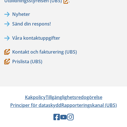
(du
Utbildningsstyrelsen (UBS)
.
flyttar
Nyheter
till
Sänd din respons!
en
annan
Våra kontaktuppgifter
tjänst)
Kontakt och fakturering (UBS)
Prislista (UBS)
Kakpolicy
Tillgänglighetsredogörelse
Principer för dataskydd
Rapporteringskanal (UBS)
Sociala
Sociala
Sociala
medier:
medier:
medier: