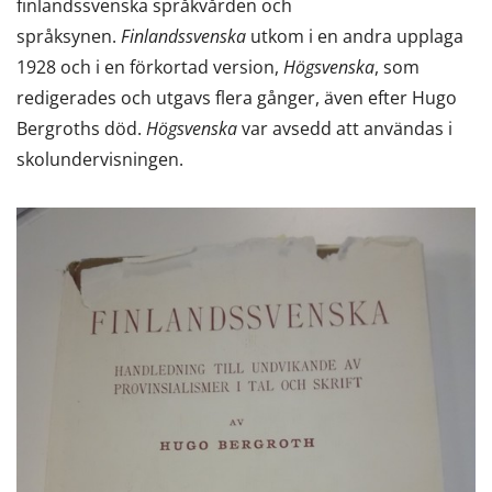
finlandssvenska språkvården och
språksynen.
Finlandssvenska
utkom i en andra upplaga
1928 och i en förkortad version,
Högsvenska
, som
redigerades och utgavs flera gånger, även efter Hugo
Bergroths död.
Högsvenska
var avsedd att användas i
skolundervisningen.