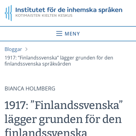
Gå
Startsida
till
innehåll
MENY
Bloggar
1917: ”Finlandssvenska” lägger grunden för den
finlandssvenska språkvården
BIANCA HOLMBERG
1917: ”Finlandssvenska”
lägger grunden för den
finlandssvenska