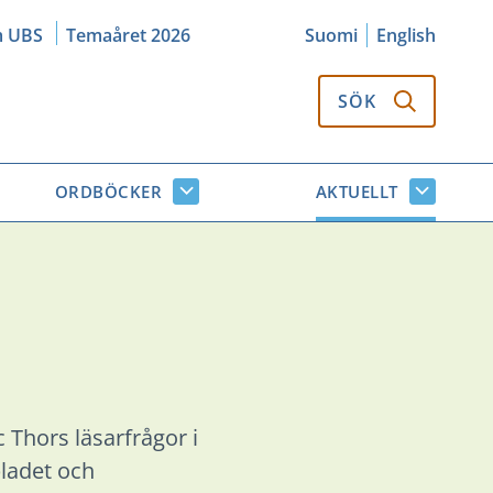
m UBS
Temaåret 2026
Suomi
English
SÖK
ORDBÖCKER
AKTUELLT
k
Ordböcker
Aktuellt
or
undersidor
undersi
Thors läsarfrågor i
bladet och