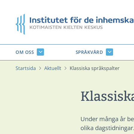
Gå
till
Startsida
innehåll
OM OSS
SPRÅKVÅRD
Om
Språkvård
oss
undersido
undersidor
Startsida
Aktuellt
Klassiska språkspalter
Klassisk
Under många år bes
olika dagstidningar