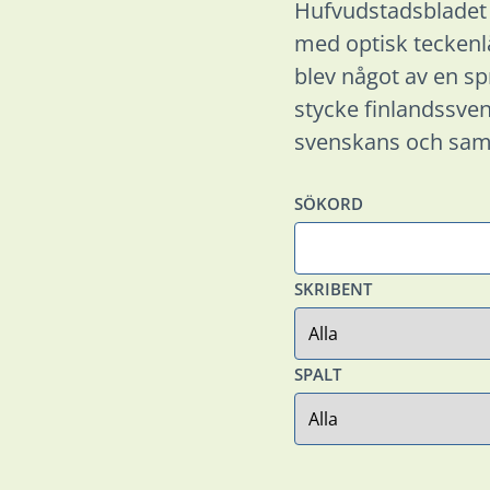
Hufvudstadsbladet
med optisk teckenlä
blev något av en sp
stycke finlandssve
svenskans och samhä
SÖKORD
SKRIBENT
SPALT