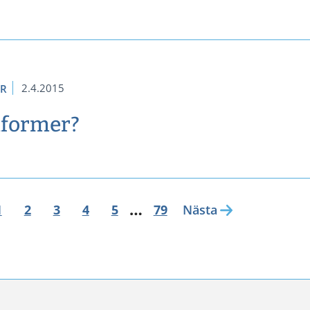
2.4.2015
ER
dformer?
…
1
2
3
4
5
79
Nästa