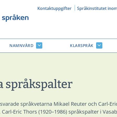
Kontaktuppgifter
Språkinstitutet ino
NAMNVÅRD
KLARSPRÅK
Namnvård
Klarsprå
r
undersidor
undersid
a språkspalter
varade språkvetarna Mikael Reuter och Carl-Eric 
. Carl-Eric Thors (1920–1986) språkspalter i Vasa