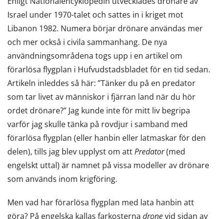
Enligt Nationalencyklopedin utvecklades drönare av
Israel under 1970-talet och sattes in i kriget mot
Libanon 1982. Numera börjar drönare användas mer
och mer också i civila sammanhang. De nya
användningsområdena togs upp i en artikel om
förarlösa flygplan i Hufvudstadsbladet för en tid sedan.
Artikeln inleddes så här: ”Tänker du på en predator
som tar livet av människor i fjärran land när du hör
ordet drönare?” Jag kunde inte för mitt liv begripa
varför jag skulle tänka på rovdjur i samband med
förarlösa flygplan (eller hanbin eller latmaskar för den
delen), tills jag blev upplyst om att
Predator
(med
engelskt uttal) är namnet på vissa modeller av drönare
som används inom krigföring.
Men vad har förarlösa flygplan med lata hanbin att
göra? På engelska kallas farkosterna
drone
vid sidan av