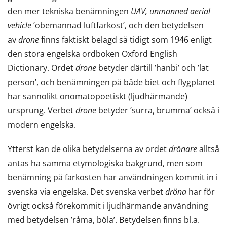
den mer tekniska benämningen
UAV, unmanned aerial
vehicle
’obemannad luftfarkost’, och den betydelsen
av
drone
finns faktiskt belagd så tidigt som 1946 enligt
den stora engelska ordboken Oxford English
Dictionary. Ordet
drone
betyder därtill ’hanbi’ och ’lat
person’, och benämningen på både biet och flygplanet
har sannolikt onomatopoetiskt (ljudhärmande)
ursprung. Verbet
drone
betyder ’surra, brumma’ också i
modern engelska.
Ytterst kan de olika betydelserna av ordet
drönare
alltså
antas ha samma etymologiska bakgrund, men som
benämning på farkosten har användningen kommit in i
svenska via engelska. Det svenska verbet
dröna
har för
övrigt också förekommit i ljudhärmande användning
med betydelsen ’råma, böla’. Betydelsen finns bl.a.