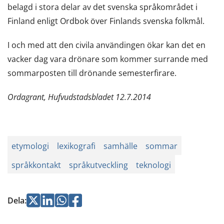
belagd i stora delar av det svenska språkområdet i
Finland enligt Ordbok över Finlands svenska folkmål.
I och med att den civila användingen ökar kan det en
vacker dag vara drönare som kommer surrande med
sommarposten till drönande semesterfirare.
Ordagrant, Hufvudstadsbladet 12.7.2014
etymologi
lexikografi
samhälle
sommar
språkkontakt
språkutveckling
teknologi
Jaa
Jaa
Jaa
Jaa
Dela
:
Twitterissä
LinkedInissä
WhatsApissa
Facebookissa