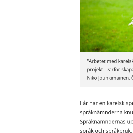
"Arbetet med karelsk
projekt. Därför ska
Niko Jouhkimainen, Ö
I år har en karelsk 
språknämnderna knuten
Språknämndernas uppg
språk och språkbruk.