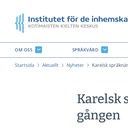
Gå
till
Startsida
innehåll
OM OSS
SPRÅKVÅRD
Om
Språkvård
oss
undersido
undersidor
Startsida
Aktuellt
Nyheter
Karelsk språknä
Karelsk 
gången