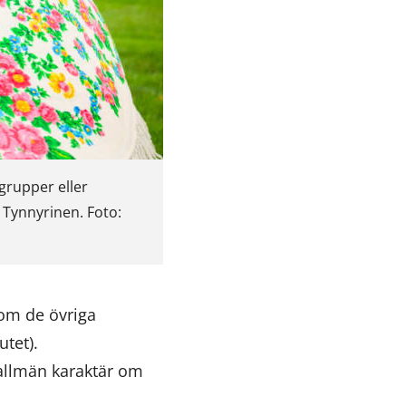
grupper eller
 Tynnyrinen. Foto:
som de övriga
tet).
 allmän karaktär om