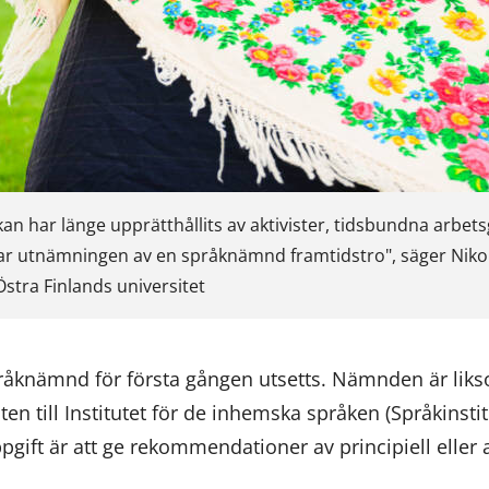
an har länge upprätthållits av aktivister, tidsbundna arbets
par utnämningen av en språknämnd framtidstro", säger Niko
stra Finlands universitet
språknämnd för första gången utsetts. Nämnden är lik
 till Institutet för de inhemska språken (Språkinstitu
ift är att ge rekommendationer av principiell eller