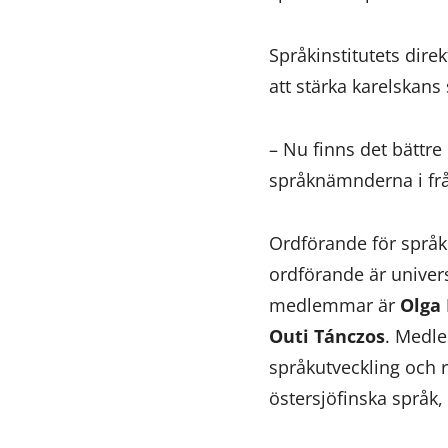
Språkinstitutets dire
att stärka karelskans 
– Nu finns det bättre
språknämnderna i fråg
Ordförande för spr
ordförande är univers
medlemmar är
Olga 
Outi Tánczos
. Medle
språkutveckling och 
östersjöfinska språk,