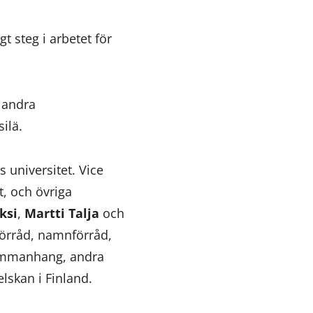
t steg i arbetet för
e andra
ilä.
s universitet. Vice
t, och övriga
ksi
,
Martti Talja
och
örråd, namnförråd,
 sammanhang, andra
elskan i Finland.