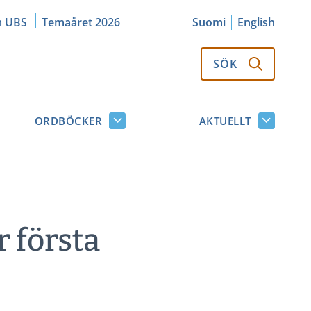
m UBS
Temaåret 2026
Suomi
English
SÖK
ORDBÖCKER
AKTUELLT
k
Ordböcker
Aktuellt
or
undersidor
undersi
 första