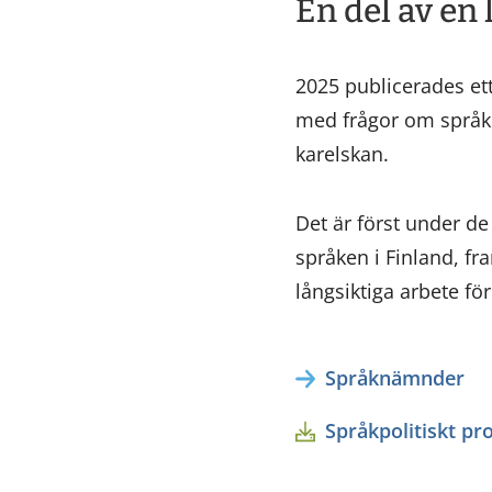
En del av en 
2025 publicerades et
med frågor om språke
karelskan.
Det är först under d
språken i Finland, f
långsiktiga arbete fö
Språknämnder
Språkpolitiskt pr