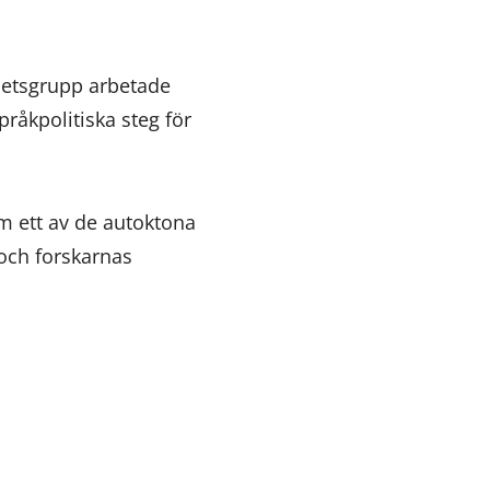
rbetsgrupp arbetade
åkpolitiska steg för
m ett av de autoktona
 och forskarnas
.