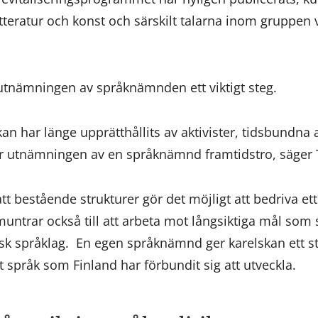
tteratur och konst och särskilt talarna inom gruppe
 utnämningen av språknämnden ett viktigt steg.
an har länge upprätthållits av aktivister, tidsbundna 
ar utnämningen av en språknämnd framtidstro, säger 
t bestående strukturer gör det möjligt att bedriva ett 
ntrar också till att arbeta mot långsiktiga mål som 
lsk språklag. En egen språknämnd ger karelskan ett st
t språk som Finland har förbundit sig att utveckla.