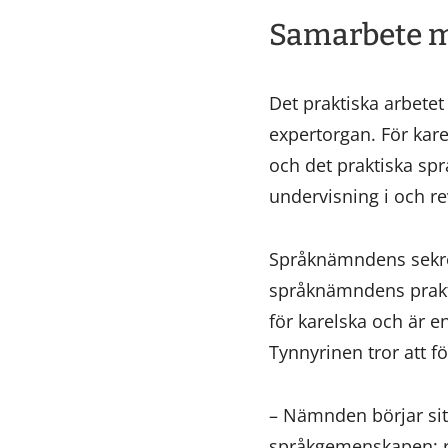
Samarbete me
Det praktiska arbete
expertorgan. För kare
och det praktiska språ
undervisning i och re
Språknämndens sekr
språknämndens praktis
för karelska och är e
Tynnyrinen tror att 
– Nämnden börjar sit
språkgemenskapen: re