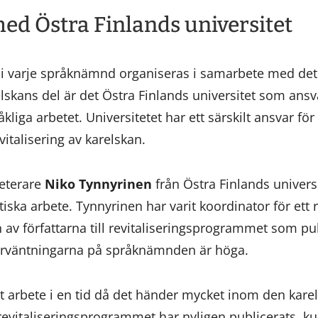
d Östra Finlands universitet
t i varje språknämnd organiseras i samarbete med det 
lskans del är det Östra Finlands universitet som ansv
kliga arbetet. Universitetet har ett särskilt ansvar för 
vitalisering av karelskan.
eterare
Niko Tynnyrinen
från Östra Finlands univers
ka arbete. Tynnyrinen har varit koordinator för ett r
n av författarna till revitaliseringsprogrammet som p
förväntningarna på språknämnden är höga.
t arbete i en tid då det händer mycket inom den kare
vitaliseringsprogrammet har nyligen publicerats, k