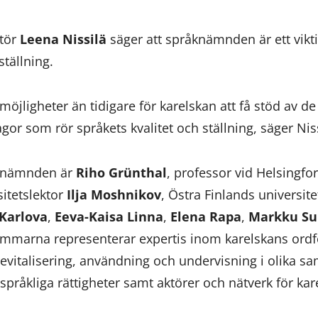
ktör
Leena Nissilä
säger att språknämnden är ett viktig
ställning.
 möjligheter än tidigare för karelskan att få stöd av d
or som rör språkets kvalitet och ställning, säger Niss
åknämnden är
Riho Grünthal
, professor vid Helsingfor
itetslektor
Ilja Moshnikov
, Östra Finlands universite
Karlova
,
Eeva-Kaisa Linna
,
Elena Rapa
,
Markku Su
mmarna representerar expertis inom karelskans ordf
revitalisering, användning och undervisning i olika
 språkliga rättigheter samt aktörer och nätverk för kar