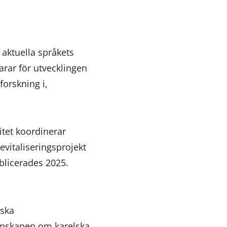
aktuella språkets
arar för utvecklingen
forskning i,
itet koordinerar
evitaliseringsprojekt
ublicerades 2025.
lska
unskapen om karelska