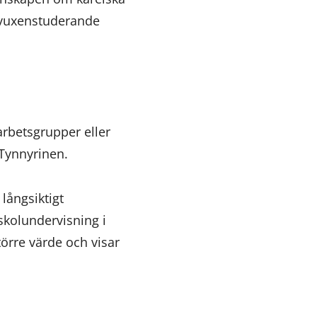
n vuxenstuderande
arbetsgrupper eller
Tynnyrinen.
långsiktigt
skolundervisning i
örre värde och visar