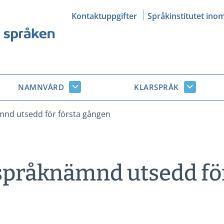
Kontaktuppgifter
Språkinstitutet ino
NAMNVÅRD
KLARSPRÅK
Namnvård
Klarsprå
r
undersidor
undersid
mnd utsedd för första gången
språknämnd utsedd för