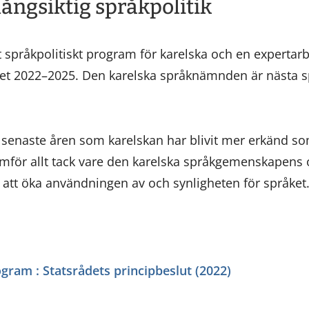
långsiktig språkpolitik
t språkpolitiskt program för karelska och en experta
t 2022–2025. Den karelska språknämnden är nästa spr
e senaste åren som karelskan har blivit mer erkänd so
ramför allt tack vare den karelska språkgemenskapens
r att öka användningen av och synligheten för språket
ogram : Statsrådets principbeslut (2022)