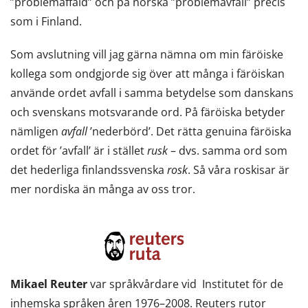
”problemaffald” och på norska ”problemavfall” precis
som i Finland.
Som avslutning vill jag gärna nämna om min färöiske
kollega som ondgjorde sig över att många i färöiskan
använde ordet avfall i samma betydelse som danskans
och svenskans motsvarande ord. På färöiska betyder
nämligen
avfall
’nederbörd’. Det rätta genuina färöiska
ordet för ’avfall’ är i stället
rusk
– dvs. samma ord som
det hederliga finlandssvenska
rosk
. Så våra roskisar är
mer nordiska än många av oss tror.
Mikael Reuter
var språkvårdare vid Institutet för de
inhemska språken åren 1976–2008. Reuters rutor