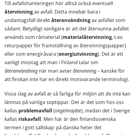
Till avfallshanteringen hör alltså också eventuell
återvinning
av avfall. Detta innebär bara i
undantagsfall direkt
återanvändning
av avfallet som
sådant. Betydligt vanligare är att det återvunna avfallet
används som råmaterial (
materialåtervinning
, t.ex.
returpapper för framställning av återvinningspapper)
eller som energiråvara (
energiutvinning
). Det är ett
vanligt misstag att man i Finland talar om
återanvändning
när man avser
återvinning
– kanske för
att finskan inte har en direkt motsvarande terminologi.
Vissa slag av avfall är så farliga för miljön att de inte kan
lämnas på vanliga soptippar. Det är det som hos oss
kallas
problemavfall
(
ongelmajäte
), medan det i Sverige
kallas
riskavfall
. Men här är den finlandssvenska
termen i gott sällskap: på danska heter det