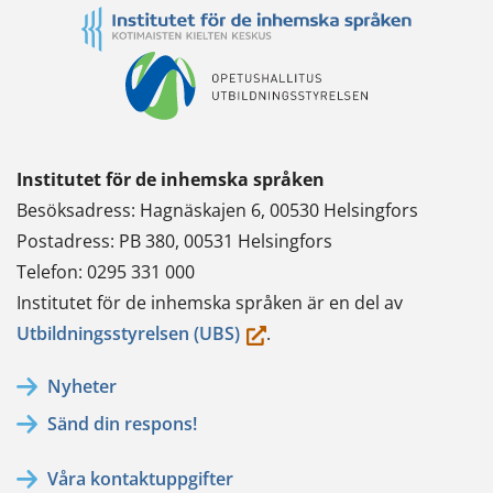
Institutet för de inhemska språken
Besöksadress: Hagnäskajen 6, 00530 Helsingfors
Postadress: PB 380, 00531 Helsingfors
Telefon: 0295 331 000
Institutet för de inhemska språken är en del av
(du
Utbildningsstyrelsen (UBS)
.
flyttar
Nyheter
till
Sänd din respons!
en
annan
Våra kontaktuppgifter
tjänst)