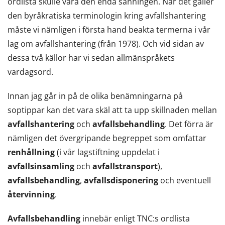
ordlista skulle vara den enda sanningen. När det gäller
den byråkratiska terminologin kring avfallshantering
måste vi nämligen i första hand beakta termerna i vår
lag om avfallshantering (från 1978). Och vid sidan av
dessa två källor har vi sedan allmänspråkets
vardagsord.
Innan jag går in på de olika benämningarna på
soptippar kan det vara skäl att ta upp skillnaden mellan
avfallshantering
och
avfallsbehandling
. Det förra är
nämligen det övergripande begreppet som omfattar
renhållning
(i vår lagstiftning uppdelat i
avfallsinsamling
och
avfallstransport
),
avfallsbehandling
,
avfallsdisponering
och eventuell
återvinning
.
Avfallsbehandling
innebär enligt TNC:s ordlista