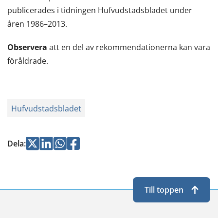
publicerades i tidningen Hufvudstadsbladet under
åren 1986–2013.
Observera
att en del av rekommendationerna kan vara
föråldrade.
Hufvudstadsbladet
Jaa
Jaa
Jaa
Jaa
Dela
:
Twitterissä
LinkedInissä
WhatsApissa
Facebookissa
Till toppen