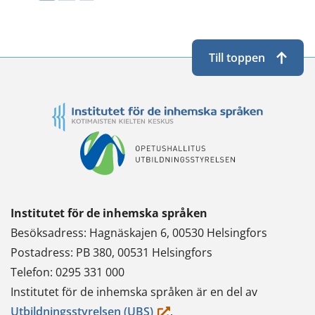
Twitterissä
LinkedInissä
WhatsApissa
Facebookissa
Till toppen
Institutet för de inhemska språken
Besöksadress: Hagnäskajen 6, 00530 Helsingfors
Postadress: PB 380, 00531 Helsingfors
Telefon: 0295 331 000
Institutet för de inhemska språken är en del av
(du
Utbildningsstyrelsen (UBS)
.