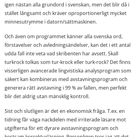
igen nästan alla grundord i svenskan, men det blir då i
stället långsamt och kräver oproportionerligt mycket
minnesutrymme i datorn/sättmaskinen.
Och även om programmet känner alla svenska ord,
förstavelser och avledningsändelser, kan det i ett antal
udda fall inte veta vad skribenten har avsett. Skall
turkrock tolkas som tur-krock eller turk-rock? Det finns
visserligen avancerade lingvistiska analysprogram som
säkert kan kombineras med avstavningsprogram och
generera rätt avstavning i 99 % av fallen, men perfekt
blir det aldrig utan mänsklig kontroll.
Sist och slutligen är det en ekonomisk fråga. T.ex. en
tidning får väga nackdelen med irriterade läsare mot
utgifterna för ett dyrare avstavningsprogram och
kostsam korrekturläsning. Personligen tror jag att det