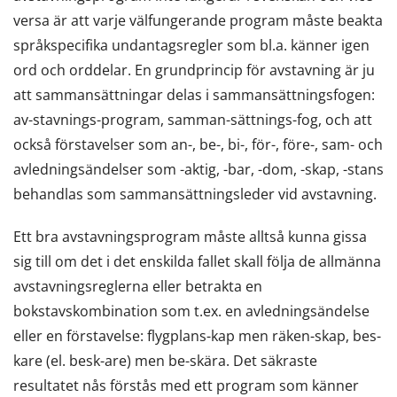
versa är att varje välfungerande program måste beakta
språkspecifika undantagsregler som bl.a. känner igen
ord och orddelar. En grundprincip för avstavning är ju
att sammansättningar delas i sammansättningsfogen:
av-stavnings-program, samman-sättnings-fog, och att
också förstavelser som an-, be-, bi-, för-, före-, sam- och
avledningsändelser som -aktig, -bar, -dom, -skap, -stans
behandlas som sammansättningsleder vid avstavning.
Ett bra avstavningsprogram måste alltså kunna gissa
sig till om det i det enskilda fallet skall följa de allmänna
avstavningsreglerna eller betrakta en
bokstavskombination som t.ex. en avledningsändelse
eller en förstavelse: flygplans-kap men räken-skap, bes-
kare (el. besk-are) men be-skära. Det säkraste
resultatet nås förstås med ett program som känner