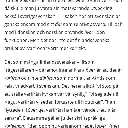
från engelskan – jfr ”in the street where you live” – men
då skulle man ju vänta sig motsvarande utveckling
också i sverigesvenskan. Till saken hör att svenskan är
ganska ensam med sitt
där
som relativt adverb. Till och
med i danskan och norskan används
hvor
i den
funktionen. Men det gör inte det finlandssvenska
bruket av ”var” och ”vart” mer korrekt.
Det som många finlandssvenskar – liksom
frågeställaren – däremot inte är klara över är att det är
varifrån
och inte
därifrån
som normalt används som
relativt adverb i svenskan. Det heter alltså ”vi stod på
ett ställe varifrån kyrkan var väl synlig”, ”vi seglade till
Nagu, varifrån vi sedan fortsatte till Houtskär”, ”han
flyttade till Sverige, varifrån han återvände trettio år
senare”. Detsamma gäller ju det skriftspråkliga
varigenom
: ”den öppning varigenom repet löper” (mer