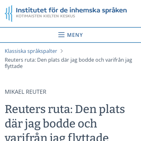
Gå
Startsida
till
innehåll
MENY
Klassiska språkspalter
Reuters ruta: Den plats där jag bodde och varifrån jag
flyttade
MIKAEL REUTER
Reuters ruta: Den plats
där jag bodde och
varifrån jag flyttade