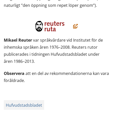
naturligt ”den öppning som repet löper genom”).
(öppnas
i
ett
Mikael Reuter
var språkvårdare vid Institutet för de
nytt
inhemska språken åren 1976–2008. Reuters rutor
fönster,
publicerades i tidningen Hufvudstadsbladet under
du
åren 1986–2013.
flyttar
Observera
att en del av rekommendationerna kan vara
till
föråldrade.
en
annan
tjänst)
Hufvudstadsbladet