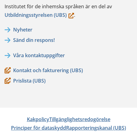
Institutet för de inhemska språken är en del av
(du
Utbildningsstyrelsen (UBS)
.
flyttar
Nyheter
till
Sänd din respons!
en
annan
Våra kontaktuppgifter
tjänst)
Kontakt och fakturering (UBS)
Prislista (UBS)
Kakpolicy
Tillgänglighetsredogörelse
Principer för dataskydd
Rapporteringskanal (UBS)