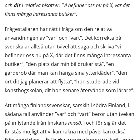
och
dit
i relativa bisatser: ”vi befinner oss nu på X, var det
finns många intressanta butiker”.
Frågeställaren har rätt i fråga om den relativa
användningen av ”var” och ”vart”. Det korrekta på
svenska är alltså utan tvivel att säga och skriva ”vi
befinner oss nu på X, där det finns många intressanta
butiker”, ”den plats där min bil brukar stå”, ”en
garderob där man kan hänga sina ytterkläder”, ”den
ort dit jag planerar att flytta”, ”hon studerade vid
konsthögskolan, dit hon senare återvände som lärare”.
Att många finlandssvenskar, särskilt i södra Finland, i
sådana fall använder ”var” och ”vart” beror utan tvekan
på inflytande från finskans
missä
. I och för sig är det
förstås möjligt att vi kan räkna med påverkan också