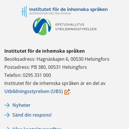
Institutet för de inhemska språken
Besöksadress: Hagnäskajen 6, 00530 Helsingfors
Postadress: PB 380, 00531 Helsingfors
Telefon: 0295 331 000
Institutet för de inhemska språken är en del av
(du
Utbildningsstyrelsen (UBS)
.
flyttar
Nyheter
till
Sänd din respons!
en
annan