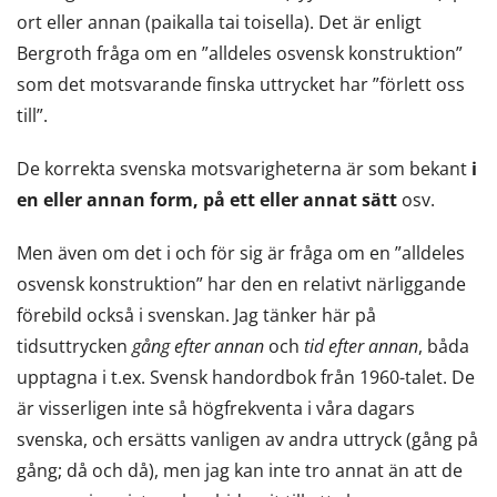
ort eller annan (paikalla tai toisella). Det är enligt
Bergroth fråga om en ”alldeles osvensk konstruktion”
som det motsvarande finska uttrycket har ”förlett oss
till”.
De korrekta svenska motsvarigheterna är som bekant
i
en eller annan form, på ett eller annat sätt
osv.
Men även om det i och för sig är fråga om en ”alldeles
osvensk konstruktion” har den en relativt närliggande
förebild också i svenskan. Jag tänker här på
tidsuttrycken
gång efter annan
och
tid efter annan
, båda
upptagna i t.ex. Svensk handordbok från 1960-talet. De
är visserligen inte så högfrekventa i våra dagars
svenska, och ersätts vanligen av andra uttryck (gång på
gång; då och då), men jag kan inte tro annat än att de