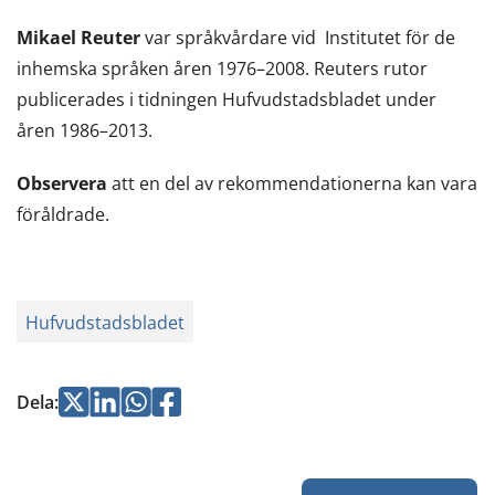
Mikael Reuter
var språkvårdare vid Institutet för de
inhemska språken åren 1976–2008. Reuters rutor
publicerades i tidningen Hufvudstadsbladet under
åren 1986–2013.
Observera
att en del av rekommendationerna kan vara
föråldrade.
Hufvudstadsbladet
Jaa
Jaa
Jaa
Jaa
Dela
:
Twitterissä
LinkedInissä
WhatsApissa
Facebookissa