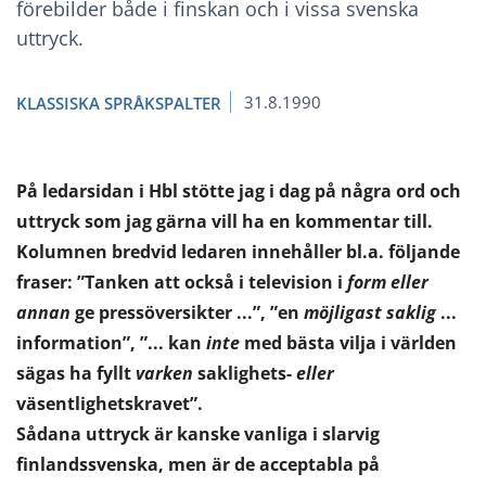
förebilder både i finskan och i vissa svenska
uttryck.
31.8.1990
KLASSISKA SPRÅKSPALTER
På ledarsidan i Hbl stötte jag i dag på några ord och
uttryck som jag gärna vill ha en kommentar till.
Kolumnen bredvid ledaren innehåller bl.a. följande
fraser: ”Tanken att också i television i
form eller
annan
ge pressöversikter ...”, ”en
möjligast saklig
...
information”, ”... kan
inte
med bästa vilja i världen
sägas ha fyllt
varken
saklighets-
eller
väsentlighetskravet”.
Sådana uttryck är kanske vanliga i slarvig
finlandssvenska, men är de acceptabla på