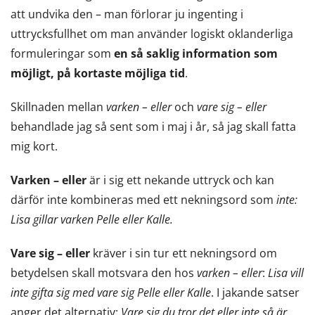
att undvika den – man förlorar ju ingenting i
uttrycksfullhet om man använder logiskt oklanderliga
formuleringar som
en så saklig information som
möjligt, på kortaste möjliga tid
.
Skillnaden mellan
varken – eller
och
vare sig – eller
behandlade jag så sent som i maj i år, så jag skall fatta
mig kort.
Varken – eller
är i sig ett nekande uttryck och kan
därför inte kombineras med ett nekningsord som
inte:
Lisa gillar varken Pelle eller Kalle.
Vare sig – eller
kräver i sin tur ett nekningsord om
betydelsen skall motsvara den hos
varken – eller
:
Lisa vill
inte gifta sig med vare sig Pelle eller Kalle
. I jakande satser
anger det alternativ:
Vare sig du tror det eller inte så är