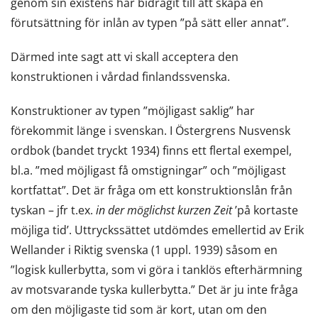
genom sin existens har bidragit till att skapa en
förutsättning för inlån av typen ”på sätt eller annat”.
Därmed inte sagt att vi skall acceptera den
konstruktionen i vårdad finlandssvenska.
Konstruktioner av typen ”möjligast saklig” har
förekommit länge i svenskan. I Östergrens Nusvensk
ordbok (bandet tryckt 1934) finns ett flertal exempel,
bl.a. ”med möjligast få omstigningar” och ”möjligast
kortfattat”. Det är fråga om ett konstruktionslån från
tyskan – jfr t.ex.
in der möglichst kurzen Zeit
’på kortaste
möjliga tid’. Uttryckssättet utdömdes emellertid av Erik
Wellander i Riktig svenska (1 uppl. 1939) såsom en
”logisk kullerbytta, som vi göra i tanklös efterhärmning
av motsvarande tyska kullerbytta.” Det är ju inte fråga
om den möjligaste tid som är kort, utan om den