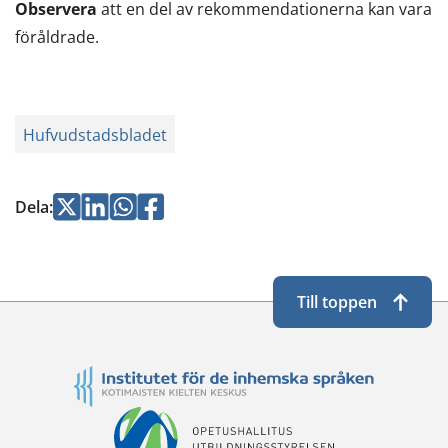
Observera
att en del av rekommendationerna kan vara
föråldrade.
Hufvudstadsbladet
Jaa
Jaa
Jaa
Jaa
Dela
:
Twitterissä
LinkedInissä
WhatsApissa
Facebookissa
Till toppen