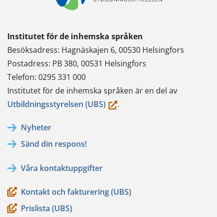
Institutet för de inhemska språken
Besöksadress: Hagnäskajen 6, 00530 Helsingfors
Postadress: PB 380, 00531 Helsingfors
Telefon: 0295 331 000
Institutet för de inhemska språken är en del av
(du
Utbildningsstyrelsen (UBS)
.
flyttar
Nyheter
till
Sänd din respons!
en
annan
Våra kontaktuppgifter
tjänst)
Kontakt och fakturering (UBS)
Prislista (UBS)