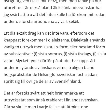
övrigt utgiven i faksimil 1992), men med tanke på hur
utbrett det är också bland äldre finlandssvenskar har
jag svårt att tro att det inte skulle ha förekommit redan
under de första årtiondena av vårt sekel.
Ett dialektalt drag kan det inte vara, eftersom det
knappast förekommer i dialekterna. Dialektalt används
vanligen uttryck med sista + s-form eller bestämd form
av substantivet: (i) sista somras, (i) sista tisdags, (i) sista
vikun. Mycket tyder därför på att det har uppstått
under inflytande av finskans viime, troligen bland
högspråkstalande Helsingforssvenskar, och sedan
spritt sig till övriga delar av Svenskfinland.
Det är förstås svårt att helt brännmärka ett
uttryckssätt som är så etablerat i finlandssvenskan.
Gärna skulle man i varje fall se att åtminstone