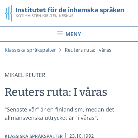
Gå
Startsida
till
innehåll
MENY
Klassiska språkspalter
Reuters ruta: I våras
MIKAEL REUTER
Reuters ruta: I våras
"Senaste vår" är en finlandism, medan det
allmänsvenska uttrycket är "i våras".
23.10.1992
KLASSISKA SPRÅKSPALTER