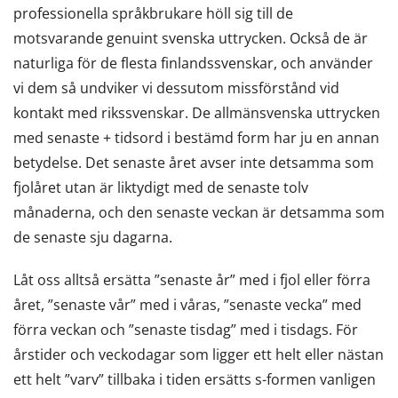
professionella språkbrukare höll sig till de
motsvarande genuint svenska uttrycken. Också de är
naturliga för de flesta finlandssvenskar, och använder
vi dem så undviker vi dessutom missförstånd vid
kontakt med rikssvenskar. De allmänsvenska uttrycken
med senaste + tidsord i bestämd form har ju en annan
betydelse. Det senaste året avser inte detsamma som
fjolåret utan är liktydigt med de senaste tolv
månaderna, och den senaste veckan är detsamma som
de senaste sju dagarna.
Låt oss alltså ersätta ”senaste år” med i fjol eller förra
året, ”senaste vår” med i våras, ”senaste vecka” med
förra veckan och ”senaste tisdag” med i tisdags. För
årstider och veckodagar som ligger ett helt eller nästan
ett helt ”varv” tillbaka i tiden ersätts s-formen vanligen