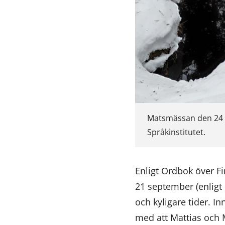
Matsmässan den 24 f
Språkinstitutet.
Enligt Ordbok över F
21 september (enligt
och kyligare tider. In
med att Mattias och M