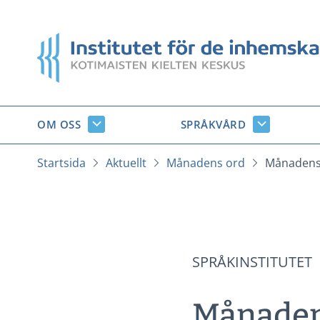
Gå
till
Startsida
innehåll
OM OSS
SPRÅKVÅRD
Om
Språkvård
oss
undersido
undersidor
Startsida
Aktuellt
Månadens ord
Månadens 
SPRÅKINSTITUTET
Månaden