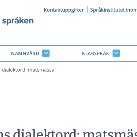
Kontaktuppgifter
Språkinstitutet ino
NAMNVÅRD
KLARSPRÅK
Namnvård
Klarsprå
r
undersidor
undersid
dialektord: matsmässa
s dialektord: matsmä