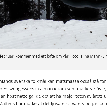
ebruari kommer med ett löfte om vår. Foto: Tiina Manni-Lin
inlands svenska folkmål kan matsmässa också stå fö
 den sverigesvenska almanackan) som markerar överg
nan höstmatte gällde det att ha majoriteten av årets ut
atteus har markerat det ljusare halvårets början och s