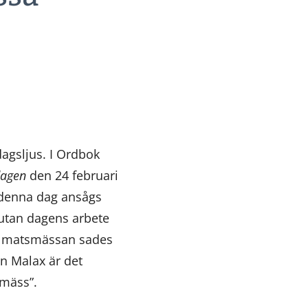
dagsljus. I Ordbok
dagen
den 24 februari
 denna dag ansågs
g utan dagens arbete
på matsmässan sades
ån Malax är det
smäss”.