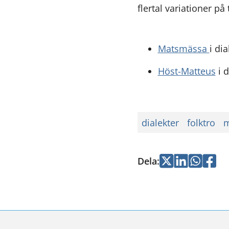
flertal variationer på
Matsmässa
i di
Höst-Matteus
i 
dialekter
folktro
m
Dela
:
Jaa
Jaa
Jaa
Jaa
Twitterissä
LinkedInissä
WhatsApi
Faceb