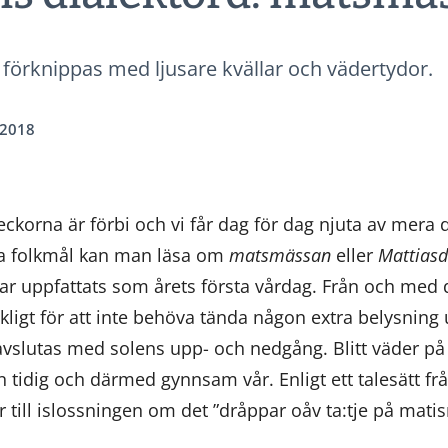
 förknippas med ljusare kvällar och vädertydor.
.2018
ckorna är förbi och vi får dag för dag njuta av mera 
ka folkmål kan man läsa om
matsmässan
eller
Mattias
r uppfattats som årets första vårdag. Från och med
äckligt för att inte behöva tända någon extra belysnin
avslutas med solens upp- och nedgång. Blitt väder 
tidig och därmed gynnsam vår. Enligt ett talesätt fr
 till islossningen om det ”dråppar oåv ta:tje på mati