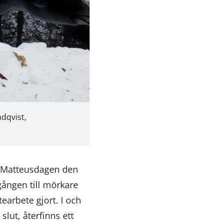
dqvist,
r Matteusdagen den
ången till mörkare
earbete gjort. I och
lut, återfinns ett