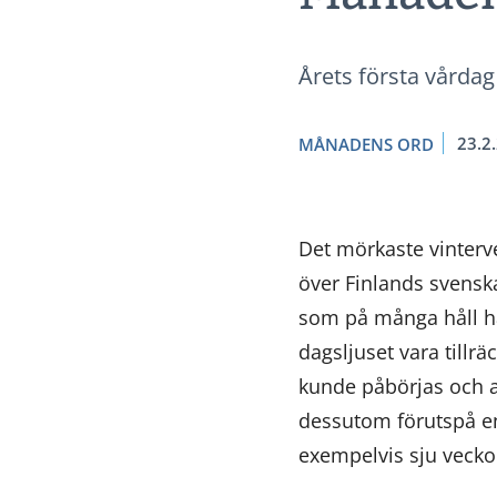
Årets första vårdag
23.2
MÅNADENS ORD
Det mörkaste vinterve
över Finlands svens
som på många håll ha
dagsljuset vara tillr
kunde påbörjas och 
dessutom förutspå en 
exempelvis sju veckor