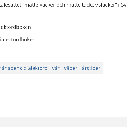
 talesättet ”matte väcker och matte täcker/släcker” i S
alektordboken
dialektordboken
ånadens dialektord
vår
väder
årstider
ssa
ookissa