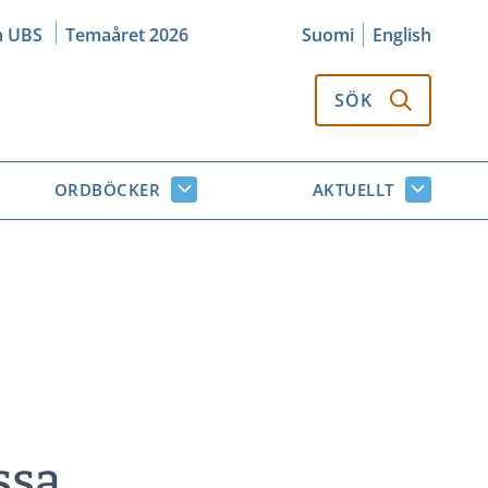
m UBS
Temaåret 2026
Suomi
English
SÖK
ORDBÖCKER
AKTUELLT
k
Ordböcker
Aktuellt
or
undersidor
undersi
ssa