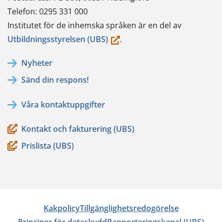
Telefon: 0295 331 000
Institutet för de inhemska språken är en del av
(du
Utbildningsstyrelsen (UBS)
.
flyttar
Nyheter
till
Sänd din respons!
en
annan
Våra kontaktuppgifter
tjänst)
Kontakt och fakturering (UBS)
Prislista (UBS)
Kakpolicy
Tillgänglighetsredogörelse
Principer för dataskydd
Rapporteringskanal (UBS)