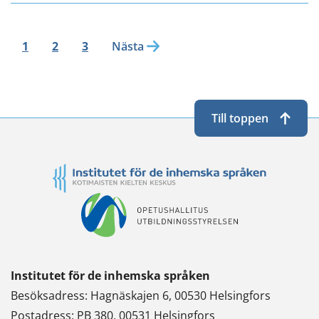
1
2
3
Nästa
Till toppen
Institutet för de inhemska språken
Besöksadress: Hagnäskajen 6, 00530 Helsingfors
Postadress: PB 380, 00531 Helsingfors