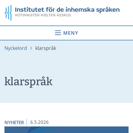
Gå
Startsida
till
innehåll
MENY
Nyckelord
klarspråk
klarspråk
6.5.2026
NYHETER