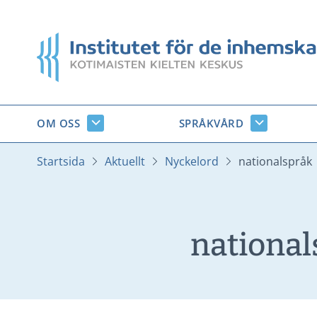
Gå
till
Startsida
innehåll
OM OSS
SPRÅKVÅRD
Om
Språkvård
oss
undersido
undersidor
Startsida
Aktuellt
Nyckelord
nationalspråk
national