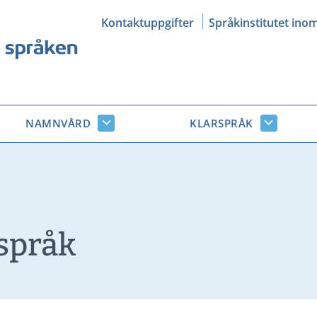
Kontaktuppgifter
Språkinstitutet ino
NAMNVÅRD
KLARSPRÅK
Namnvård
Klarsprå
r
undersidor
undersid
språk