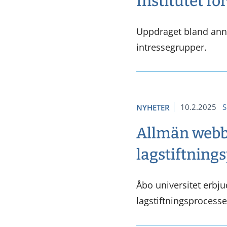
Institutet f
Uppdraget bland anna
intressegrupper.
10.2.2025
S
NYHETER
Allmän webb
lagstiftning
Åbo universitet erbju
lagstiftningsprocesse