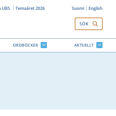
m UBS
Temaåret 2026
Suomi
English
SÖK
ORDBÖCKER
AKTUELLT
k
Ordböcker
Aktuellt
or
undersidor
undersi