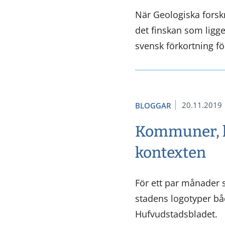
När Geologiska forskn
det finskan som ligge
svensk förkortning f
20.11.2019
BLOGGAR
Kommuner, l
kontexten
För ett par månader 
stadens logotyper båd
Hufvudstadsbladet.