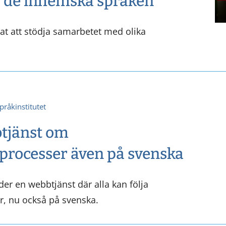
ör de inhemska språken
t att stödja samarbetet med olika
pråkinstitutet
tjänst om
sprocesser även på svenska
der en webbtjänst där alla kan följa
r, nu också på svenska.