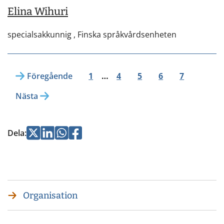
Elina Wihuri
specialsakkunnig ,
Finska språkvårdsenheten
Föregående
1
…
4
5
6
7
Nästa
Jaa
Jaa
Jaa
Jaa
Dela
:
Twitterissä
LinkedInissä
WhatsApissa
Facebookissa
Organisation