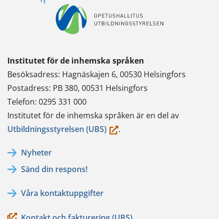
Institutet för de inhemska språken
Besöksadress: Hagnäskajen 6, 00530 Helsingfors
Postadress: PB 380, 00531 Helsingfors
Telefon: 0295 331 000
Institutet för de inhemska språken är en del av
(du
Utbildningsstyrelsen (UBS)
.
flyttar
Nyheter
till
Sänd din respons!
en
annan
Våra kontaktuppgifter
tjänst)
Kontakt och fakturering (UBS)