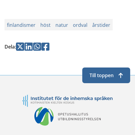
finlandismer
höst
natur
ordval
årstider
Jaa
Jaa
Jaa
Jaa
Dela
:
Twitterissä
LinkedInissä
WhatsApissa
Facebookissa
Till toppen