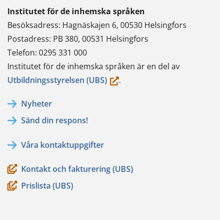
Institutet för de inhemska språken
Besöksadress: Hagnäskajen 6, 00530 Helsingfors
Postadress: PB 380, 00531 Helsingfors
Telefon: 0295 331 000
Institutet för de inhemska språken är en del av
(du
Utbildningsstyrelsen (UBS)
.
flyttar
Nyheter
till
Sänd din respons!
en
annan
Våra kontaktuppgifter
tjänst)
Kontakt och fakturering (UBS)
Prislista (UBS)