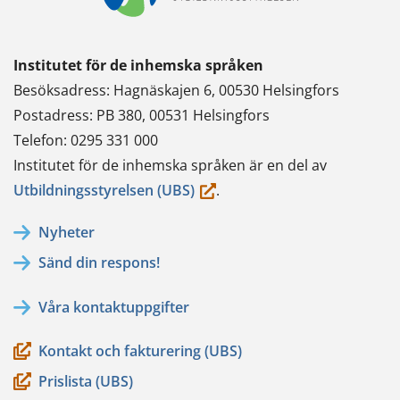
Institutet för de inhemska språken
Besöksadress: Hagnäskajen 6, 00530 Helsingfors
Postadress: PB 380, 00531 Helsingfors
Telefon: 0295 331 000
Institutet för de inhemska språken är en del av
(du
Utbildningsstyrelsen (UBS)
.
flyttar
Nyheter
till
Sänd din respons!
en
annan
Våra kontaktuppgifter
tjänst)
Kontakt och fakturering (UBS)
Prislista (UBS)