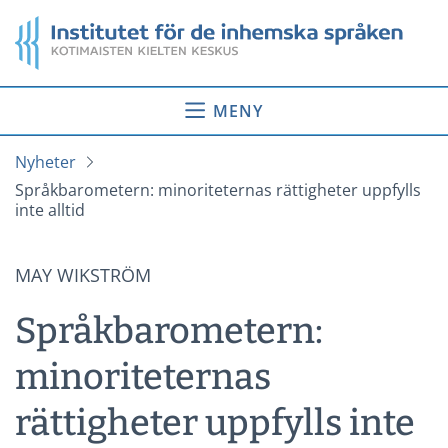
Gå
Startsida
till
innehåll
MENY
Nyheter
Språkbarometern: minoriteternas rättigheter uppfylls
inte alltid
MAY WIKSTRÖM
Språkbarometern:
minoriteternas
rättigheter uppfylls inte