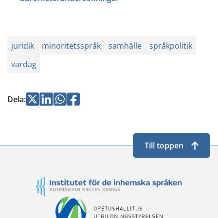
juridik
minoritetsspråk
samhälle
språkpolitik
vardag
Jaa
Jaa
Jaa
Jaa
Dela
:
Twitterissä
LinkedInissä
WhatsApissa
Facebookissa
Till toppen