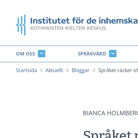
Gå
till
Startsida
innehåll
OM OSS
SPRÅKVÅRD
Om
Språkvård
oss
undersido
undersidor
Startsida
Aktuellt
Bloggar
Språket räcker oft
BIANCA HOLMBER
Språket r