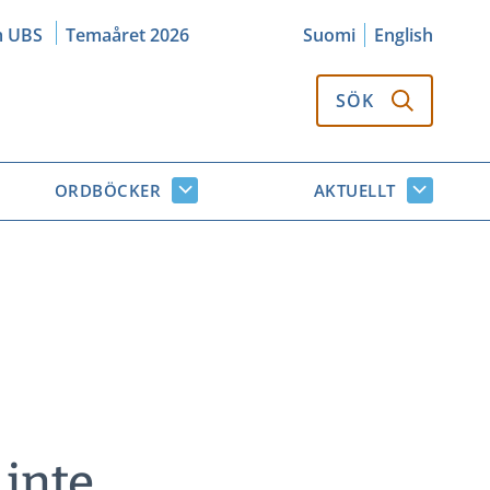
m UBS
Temaåret 2026
Suomi
English
SÖK
ORDBÖCKER
AKTUELLT
k
Ordböcker
Aktuellt
or
undersidor
undersi
 inte