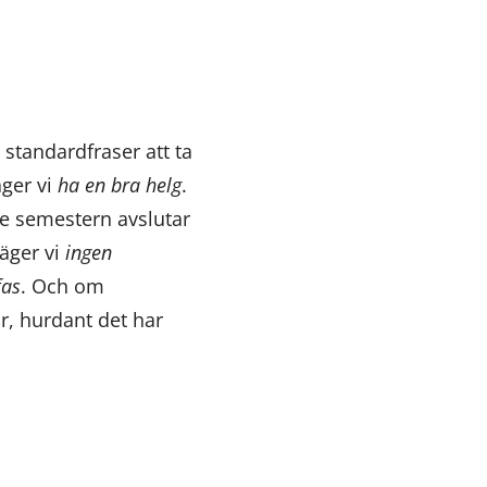
 standardfraser att ta
äger vi
ha en bra helg
.
e semestern avslutar
äger vi
ingen
fas
. Och om
är, hurdant det har