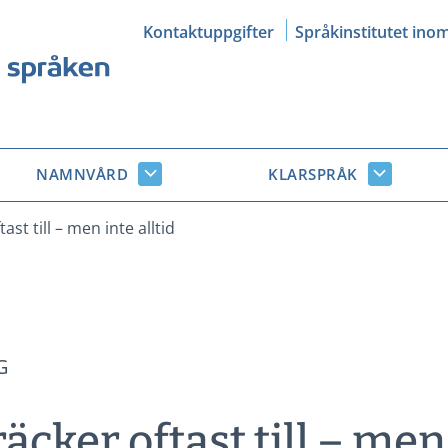
Kontaktuppgifter
Språkinstitutet ino
NAMNVÅRD
KLARSPRÅK
Namnvård
Klarsprå
r
undersidor
undersid
ast till – men inte alltid
G
äcker oftast till – men