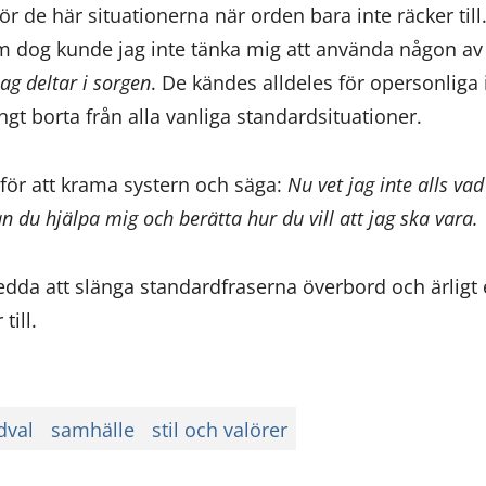
ör de här situationerna när orden bara inte räcker till.
 som dog kunde jag inte tänka mig att använda någon a
jag deltar i sorgen
. De kändes alldeles för opersonliga 
ngt borta från alla vanliga standardsituationer.
g för att krama systern och säga:
Nu vet jag inte alls vad
n du hjälpa mig och berätta hur du vill att jag ska vara.
redda att slänga standardfraserna överbord och ärligt
till.
dval
samhälle
stil och valörer