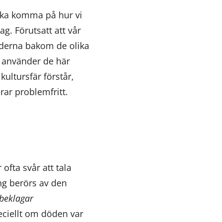
söka komma på hur vi
g. Förutsatt att vår
koderna bakom de olika
i använder de här
kultursfär förstår,
rar problemfritt.
ofta svår att tala
g berörs av den
 beklagar
eciellt om döden var