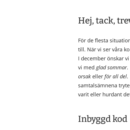
Hej, tack, tre
För de flesta situati
till. När vi ser våra
I december önskar v
vi med
glad sommar
.
orsak
eller
för all del
.
samtalsämnena tryter 
varit eller hurdant de
Inbyggd kod