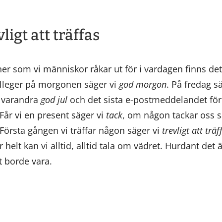
vligt att träffas
oner som vi människor råkar ut för i vardagen finns det
 kolleger på morgonen säger vi
god morgon
. På fredag s
i varandra
god jul
och det sista e-postmeddelandet för
 Får vi en present säger vi
tack
, om någon tackar oss s
 Första gången vi träffar någon säger vi
trevligt att träf
helt kan vi alltid, alltid tala om vädret. Hurdant det 
t borde vara.