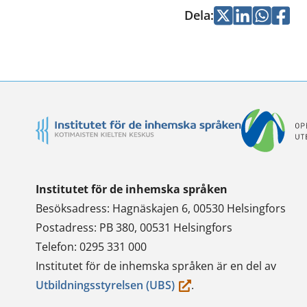
Dela
:
Jaa
Jaa
Jaa
Jaa
Twitterissä
LinkedInissä
WhatsApi
Faceb
Institutet för de inhemska språken
Besöksadress: Hagnäskajen 6, 00530 Helsingfors
Postadress: PB 380, 00531 Helsingfors
Telefon: 0295 331 000
Institutet för de inhemska språken är en del av
(du
Utbildningsstyrelsen (UBS)
.
flyttar