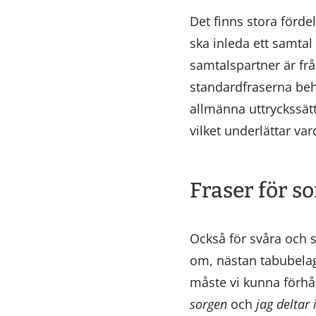
Det finns stora förde
ska inleda ett samtal 
samtalspartner är frå
standardfraserna behö
allmänna uttryckssätt
vilket underlättar va
Fraser för so
Också för svåra och s
om, nästan tabubela
måste vi kunna förhål
sorgen
och
jag deltar 