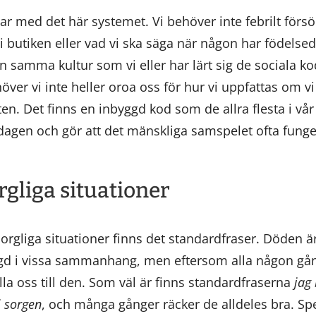
lar med det här systemet. Vi behöver inte febrilt för
i butiken eller vad vi ska säga när någon har födelseda
n samma kultur som vi eller har lärt sig de sociala 
ver vi inte heller oroa oss för hur vi uppfattas om v
en. Det finns en inbyggd kod som de allra flesta i vår 
rdagen och gör att det mänskliga samspelet ofta funge
rgliga situationer
orgliga situationer finns det standardfraser. Döden är 
gd i vissa sammanhang, men eftersom alla någon gån
la oss till den. Som väl är finns standardfraserna
jag
i sorgen
, och många gånger räcker de alldeles bra. Sp