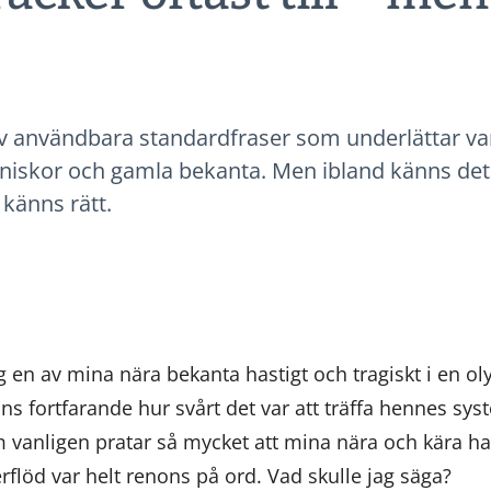
t av användbara standardfraser som underlättar 
skor och gamla bekanta. Men ibland känns det o
känns rätt.
g en av mina nära bekanta hastigt och tragiskt i en ol
ns fortfarande hur svårt det var att träffa hennes syst
m vanligen pratar så mycket att mina nära och kära har
flöd var helt renons på ord. Vad skulle jag säga?