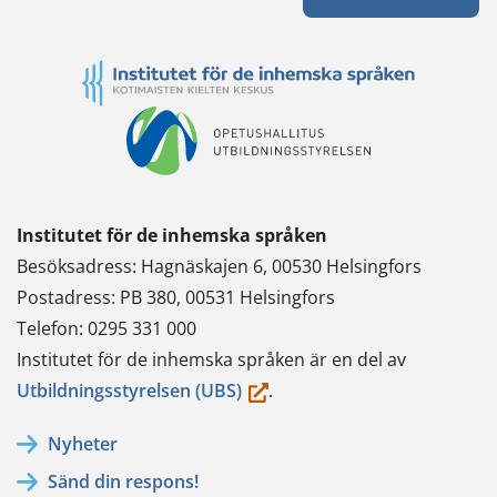
Institutet för de inhemska språken
Besöksadress: Hagnäskajen 6, 00530 Helsingfors
Postadress: PB 380, 00531 Helsingfors
Telefon: 0295 331 000
Institutet för de inhemska språken är en del av
(du
Utbildningsstyrelsen (UBS)
.
flyttar
Nyheter
till
Sänd din respons!
en