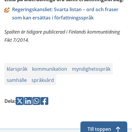
Regeringskansliet: Svarta listan – ord och fraser
som kan ersättas i författningsspråk
Spalten är tidigare publicerad i Finlands kommuntidning
Fikt 7/2014.
klarspråk
kommunikation
myndighetsspråk
samhälle
språkvård
Jaa
Jaa
Jaa
Jaa
Dela
:
Twitterissä
LinkedInissä
WhatsApissa
Facebookissa
Till toppen